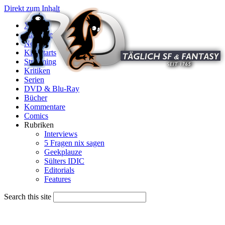
Direkt zum Inhalt
X
Startseite
News
Kinostarts
Streaming
Kritiken
Serien
DVD & Blu-Ray
Bücher
Kommentare
Comics
Rubriken
Interviews
5 Fragen nix sagen
Geekplauze
Sülters IDIC
Editorials
Features
Search this site