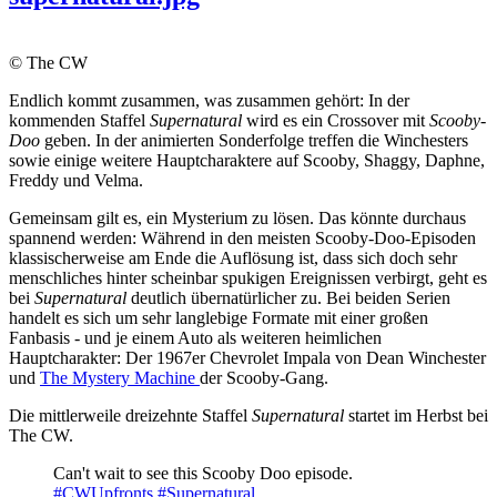
© The CW
Endlich kommt zusammen, was zusammen gehört: In der
kommenden Staffel
Supernatural
wird es ein Crossover mit
Scooby-
Doo
geben. In der animierten Sonderfolge treffen die Winchesters
sowie einige weitere Hauptcharaktere auf Scooby, Shaggy, Daphne,
Freddy und Velma.
Gemeinsam gilt es, ein Mysterium zu lösen. Das könnte durchaus
spannend werden: Während in den meisten Scooby-Doo-Episoden
klassischerweise am Ende die Auflösung ist, dass sich doch sehr
menschliches hinter scheinbar spukigen Ereignissen verbirgt, geht es
bei
Supernatural
deutlich übernatürlicher zu. Bei beiden Serien
handelt es sich um sehr langlebige Formate mit einer großen
Fanbasis - und je einem Auto als weiteren heimlichen
Hauptcharakter: Der 1967er Chevrolet Impala von Dean Winchester
und
The Mystery Machine
der Scooby-Gang.
Die mittlerweile dreizehnte Staffel
Supernatural
startet im Herbst bei
The CW.
Can't wait to see this Scooby Doo episode.
#CWUpfronts
#Supernatural