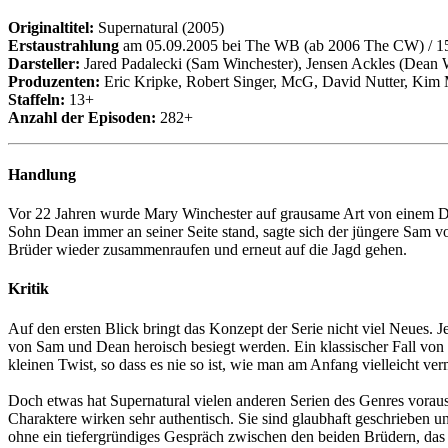
Originaltitel:
Supernatural (2005)
Erstaustrahlung
am 05.09.2005 bei The WB (ab 2006 The CW) / 15
Darsteller:
Jared Padalecki (Sam Winchester), Jensen Ackles (Dean W
Produzenten:
Eric Kripke, Robert Singer, McG, David Nutter, Kim 
Staffeln:
13+
Anzahl der Episoden:
282+
Handlung
Vor 22 Jahren wurde Mary Winchester auf grausame Art von einem D
Sohn Dean immer an seiner Seite stand, sagte sich der jüngere Sam v
Brüder wieder zusammenraufen und erneut auf die Jagd gehen.
Kritik
Auf den ersten Blick bringt das Konzept der Serie nicht viel Neues. 
von Sam und Dean heroisch besiegt werden. Ein klassischer Fall von 
kleinen Twist, so dass es nie so ist, wie man am Anfang vielleicht ver
Doch etwas hat Supernatural vielen anderen Serien des Genres voraus
Charaktere wirken sehr authentisch. Sie sind glaubhaft geschrieben u
ohne ein tiefergründiges Gespräch zwischen den beiden Brüdern, das u