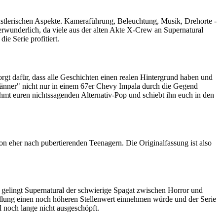
künstlerischen Aspekte. Kameraführung, Beleuchtung, Musik, Drehorte -
verwunderlich, da viele aus der alten Akte X-Crew an Supernatural
e Serie profitiert.
orgt dafür, dass alle Geschichten einen realen Hintergrund haben und
Männer" nicht nur in einem 67er Chevy Impala durch die Gegend
ehmt euren nichtssagenden Alternativ-Pop und schiebt ihn euch in den
on eher nach pubertierenden Teenagern. Die Originalfassung ist also
r gelingt Supernatural der schwierige Spagat zwischen Horror und
lung einen noch höheren Stellenwert einnehmen würde und der Serie
al noch lange nicht ausgeschöpft.