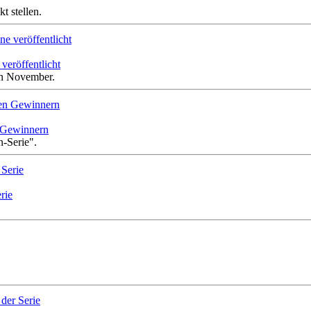
t stellen.
veröffentlicht
en November.
n Gewinnern
n-Serie".
rie