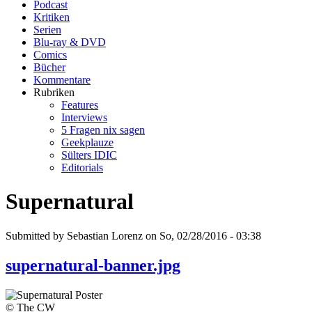
Podcast
Kritiken
Serien
Blu-ray & DVD
Comics
Bücher
Kommentare
Rubriken
Features
Interviews
5 Fragen nix sagen
Geekplauze
Sülters IDIC
Editorials
Supernatural
Submitted by Sebastian Lorenz on So, 02/28/2016 - 03:38
supernatural-banner.jpg
© The CW