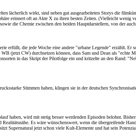
selten lächerlich wirkt, sind neben gut ausgearbeiteten Storys die film
häre erinnert oft an Akte X zu ihren besten Zeiten. (Vielleicht wenig 
 sowie die Chemie zwischen den beiden Hauptdarstellern, von der auch di
erie erfüllt, die jede Woche eine andere "urbane Legende" erzählt. Er s
The WB (jetzt CW) durchsetzen können, dass Sam und Dean als "echte 
nsorten in das Skript der Pilotfolge ein und kritzelte an den Rand: "N
rucksstarke Stimmen haben, klingen sie in der deutschen Synchronisati
blauf haben, wird mit stetig besser werdenden Episoden belohnt. Bishe
 Realitätsnähe. Es wäre wünschenswert, wenn die übergreifende Hand
sitzt Supernatural jetzt schon viele Kult-Elemente und hat sein Potenzi