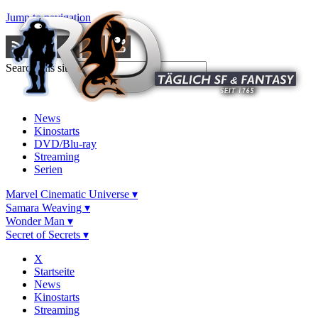
Jump to navigation
Search this site
News
Kinostarts
DVD/Blu-ray
Streaming
Serien
Marvel Cinematic Universe ▾
Samara Weaving ▾
Wonder Man ▾
Secret of Secrets ▾
X
Startseite
News
Kinostarts
Streaming