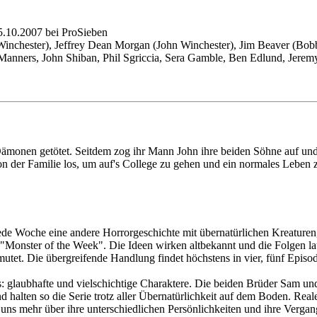
.10.2007 bei ProSieben
inchester), Jeffrey Dean Morgan (John Winchester), Jim Beaver (Bobb
Manners, John Shiban, Phil Sgriccia, Sera Gamble, Ben Edlund, Jerem
ämonen getötet. Seitdem zog ihr Mann John ihre beiden Söhne auf und
on der Familie los, um auf's College zu gehen und ein normales Leben 
Jede Woche eine andere Horrorgeschichte mit übernatürlichen Kreaturen
"Monster of the Week". Die Ideen wirken altbekannt und die Folgen la
mutet. Die übergreifende Handlung findet höchstens in vier, fünf Episode
: glaubhafte und vielschichtige Charaktere. Die beiden Brüder Sam und
nd halten so die Serie trotz aller Übernatürlichkeit auf dem Boden. Re
ns mehr über ihre unterschiedlichen Persönlichkeiten und ihre Vergangen