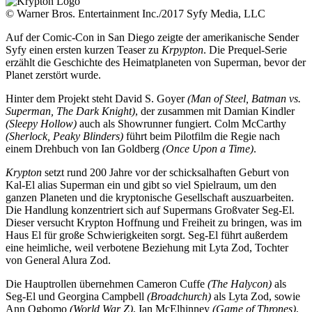
© Warner Bros. Entertainment Inc./2017 Syfy Media, LLC
Auf der Comic-Con in San Diego zeigte der amerikanische Sender
Syfy einen ersten kurzen Teaser zu
Krpypton
. Die Prequel-Serie
erzählt die Geschichte des Heimatplaneten von Superman, bevor der
Planet zerstört wurde.
Hinter dem Projekt steht David S. Goyer
(Man of Steel, Batman vs.
Superman, The Dark Knight)
, der zusammen mit Damian Kindler
(Sleepy Hollow)
auch als Showrunner fungiert. Colm McCarthy
(Sherlock, Peaky Blinders)
führt beim Pilotfilm die Regie nach
einem Drehbuch von Ian Goldberg
(Once Upon a Time)
.
Krypton
setzt rund 200 Jahre vor der schicksalhaften Geburt von
Kal-El alias Superman ein und gibt so viel Spielraum, um den
ganzen Planeten und die kryptonische Gesellschaft auszuarbeiten.
Die Handlung konzentriert sich auf Supermans Großvater Seg-El.
Dieser versucht Krypton Hoffnung und Freiheit zu bringen, was im
Haus El für große Schwierigkeiten sorgt. Seg-El führt außerdem
eine heimliche, weil verbotene Beziehung mit Lyta Zod, Tochter
von General Alura Zod.
Die Hauptrollen übernehmen Cameron Cuffe
(The Halycon)
als
Seg-El und Georgina Campbell
(Broadchurch)
als Lyta Zod, sowie
Ann Ogbomo
(World War Z)
, Ian McElhinney
(Game of Thrones)
,