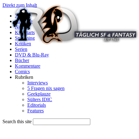
Direkt zum Inhalt
X
Startseite
News
Kinostarts
Streaming
Kritiken
Serien
DVD & Blu-Ray
Bücher
Kommentare
Comics
Rubriken
Interviews
5 Fragen nix sagen
Geekplauze
Sülters IDIC
Editorials
Features
Search this site