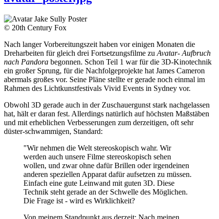
© 20th Century Fox
Nach langer Vorbereitungszeit haben vor einigen Monaten die
Dreharbeiten für gleich drei Fortsetzungsfilme zu
Avatar- Aufbruch
nach Pandora
begonnen. Schon Teil 1 war für die 3D-Kinotechnik
ein großer Sprung, für die Nachfolgeprojekte hat James Cameron
abermals großes vor. Seine Pläne stellte er gerade noch einmal im
Rahmen des Lichtkunstfestivals Vivid Events in Sydney vor.
Obwohl 3D gerade auch in der Zuschauergunst stark nachgelassen
hat, hält er daran fest. Allerdings natürlich auf höchsten Maßstäben
und mit erheblichen Verbesserungen zum derzeitigen, oft sehr
düster-schwammigen, Standard:
"Wir nehmen die Welt stereoskopisch wahr. Wir
werden auch unsere Filme stereoskopisch sehen
wollen, und zwar ohne dafür Brillen oder irgendeinen
anderen speziellen Apparat dafür aufsetzen zu müssen.
Einfach eine gute Leinwand mit guten 3D. Diese
Technik steht gerade an der Schwelle des Möglichen.
Die Frage ist - wird es Wirklichkeit?
Von meinem Standpunkt aus derzeit: Nach meinen