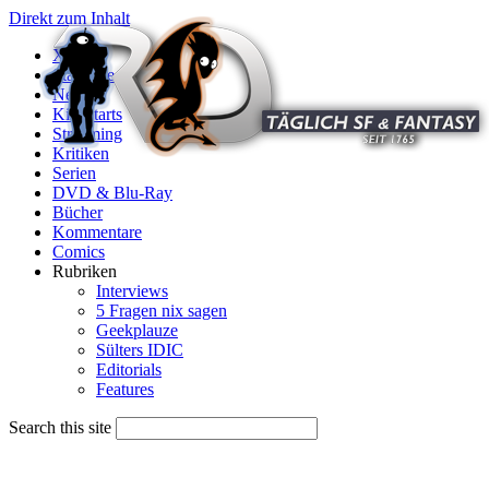
Direkt zum Inhalt
X
Startseite
News
Kinostarts
Streaming
Kritiken
Serien
DVD & Blu-Ray
Bücher
Kommentare
Comics
Rubriken
Interviews
5 Fragen nix sagen
Geekplauze
Sülters IDIC
Editorials
Features
Search this site