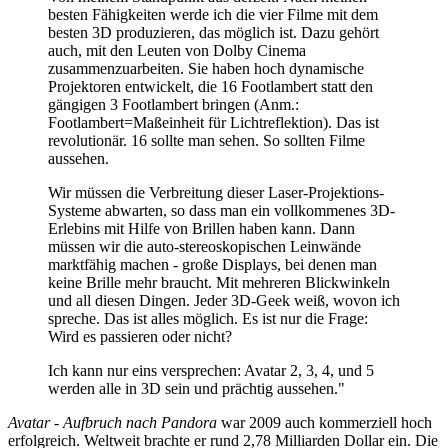
besten Fähigkeiten werde ich die vier Filme mit dem
besten 3D produzieren, das möglich ist. Dazu gehört
auch, mit den Leuten von Dolby Cinema
zusammenzuarbeiten. Sie haben hoch dynamische
Projektoren entwickelt, die 16 Footlambert statt den
gängigen 3 Footlambert bringen (Anm.:
Footlambert=Maßeinheit für Lichtreflektion). Das ist
revolutionär. 16 sollte man sehen. So sollten Filme
aussehen.
Wir müssen die Verbreitung dieser Laser-Projektions-
Systeme abwarten, so dass man ein vollkommenes 3D-
Erlebins mit Hilfe von Brillen haben kann. Dann
müssen wir die auto-stereoskopischen Leinwände
marktfähig machen - große Displays, bei denen man
keine Brille mehr braucht. Mit mehreren Blickwinkeln
und all diesen Dingen. Jeder 3D-Geek weiß, wovon ich
spreche. Das ist alles möglich. Es ist nur die Frage:
Wird es passieren oder nicht?
Ich kann nur eins versprechen: Avatar 2, 3, 4, und 5
werden alle in 3D sein und prächtig aussehen."
Avatar - Aufbruch nach Pandora
war 2009 auch kommerziell hoch
erfolgreich. Weltweit brachte er rund 2,78 Milliarden Dollar ein. Die