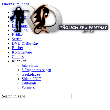
Direkt zum Inhalt
X
Startseite
News
Kinostarts
Streaming
Kritiken
Serien
DVD & Blu-Ray
Bücher
Kommentare
Comics
Rubriken
Interviews
5 Fragen nix sagen
Geekplauze
Sülters IDIC
Editorials
Features
Search this site