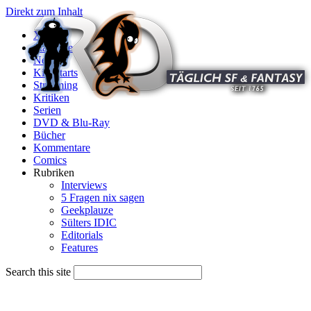
Direkt zum Inhalt
X
Startseite
News
Kinostarts
Streaming
Kritiken
Serien
DVD & Blu-Ray
Bücher
Kommentare
Comics
Rubriken
Interviews
5 Fragen nix sagen
Geekplauze
Sülters IDIC
Editorials
Features
Search this site