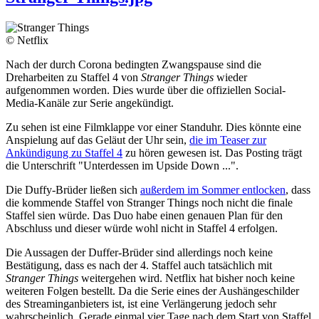
© Netflix
Nach der durch Corona bedingten Zwangspause sind die
Dreharbeiten zu Staffel 4 von
Stranger Things
wieder
aufgenommen worden. Dies wurde über die offiziellen Social-
Media-Kanäle zur Serie angekündigt.
Zu sehen ist eine Filmklappe vor einer Standuhr. Dies könnte eine
Anspielung auf das Geläut der Uhr sein,
die im Teaser zur
Ankündigung zu Staffel 4
zu hören gewesen ist. Das Posting trägt
die Unterschrift "Unterdessen im Upside Down ...".
Die Duffy-Brüder ließen sich
außerdem im Sommer entlocken
, dass
die kommende Staffel von Stranger Things noch nicht die finale
Staffel sien würde. Das Duo habe einen genauen Plan für den
Abschluss und dieser würde wohl nicht in Staffel 4 erfolgen.
Die Aussagen der Duffer-Brüder sind allerdings noch keine
Bestätigung, dass es nach der 4. Staffel auch tatsächlich mit
Stranger Things
weitergehen wird. Netflix hat bisher noch keine
weiteren Folgen bestellt. Da die Serie eines der Aushängeschilder
des Streaminganbieters ist, ist eine Verlängerung jedoch sehr
wahrscheinlich. Gerade einmal vier Tage nach dem Start von Staffel