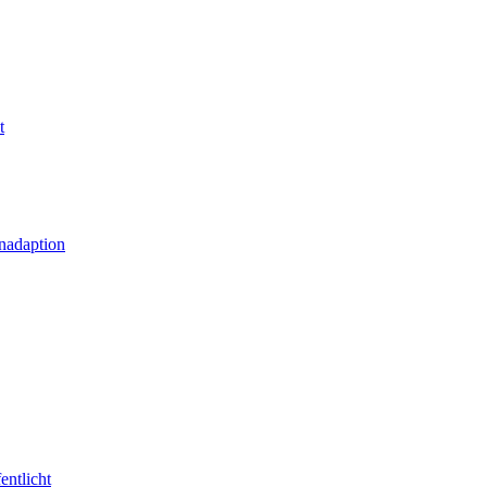
t
nadaption
entlicht