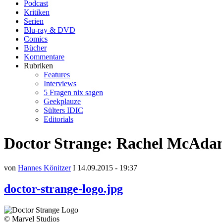
Podcast
Kritiken
Serien
Blu-ray & DVD
Comics
Bücher
Kommentare
Rubriken
Features
Interviews
5 Fragen nix sagen
Geekplauze
Sülters IDIC
Editorials
Doctor Strange: Rachel McAdams
von
Hannes Könitzer
I 14.09.2015 - 19:37
doctor-strange-logo.jpg
© Marvel Studios