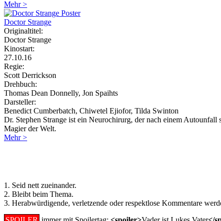
Mehr >
Doctor Strange
Originaltitel:
Doctor Strange
Kinostart:
27.10.16
Regie:
Scott Derrickson
Drehbuch:
Thomas Dean Donnelly, Jon Spaihts
Darsteller:
Benedict Cumberbatch, Chiwetel Ejiofor, Tilda Swinton
Dr. Stephen Strange ist ein Neurochirurg, der nach einem Autounfall
Magier der Welt.
Mehr >
Regeln für Kommentare:
1. Seid nett zueinander.
2. Bleibt beim Thema.
3. Herabwürdigende, verletzende oder respektlose Kommentare werde
SPOILER
immer mit Spoilertag:
<spoiler>
Vader ist Lukes Vater
</s