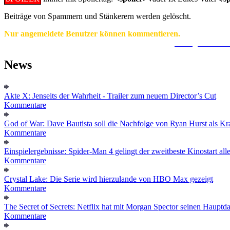
Beiträge von Spammern und Stänkerern werden gelöscht.
Nur angemeldete Benutzer können kommentieren.
Ein Konto zu erstellen ist einfach und unkompliziert.
Hier geht's zur
News
Akte X: Jenseits der Wahrheit - Trailer zum neuem Director’s Cut
Kommentare
God of War: Dave Bautista soll die Nachfolge von Ryan Hurst als Kra
Kommentare
Einspielergebnisse: Spider-Man 4 gelingt der zweitbeste Kinostart alle
Kommentare
Crystal Lake: Die Serie wird hierzulande von HBO Max gezeigt
Kommentare
The Secret of Secrets: Netflix hat mit Morgan Spector seinen Hauptda
Kommentare