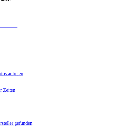
 Anmeldung
.
tos antreten
r Zeiten
rsteller gefunden