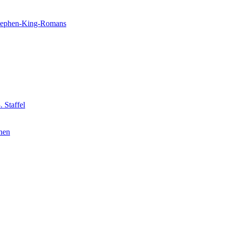
 Stephen-King-Romans
 Staffel
nnen