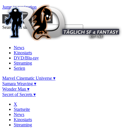
Jump to navigation
Search this site
News
Kinostarts
DVD/Blu-ray
Streaming
Serien
Marvel Cinematic Universe ▾
Samara Weaving ▾
Wonder Man ▾
Secret of Secrets ▾
X
Startseite
News
Kinostarts
Streaming