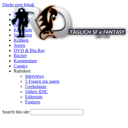
Direkt zum Inhalt
X
Startseite
News
Kinostarts
Streaming
Kritiken
Serien
DVD & Blu-Ray
Bücher
Kommentare
Comics
Rubriken
Interviews
5 Fragen nix sagen
Geekplauze
Sülters IDIC
Editorials
Features
Search this site