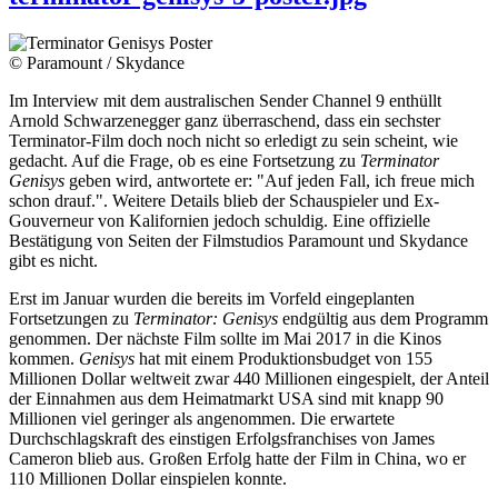
© Paramount / Skydance
Im Interview mit dem australischen Sender Channel 9 enthüllt
Arnold Schwarzenegger ganz überraschend, dass ein sechster
Terminator-Film doch noch nicht so erledigt zu sein scheint, wie
gedacht. Auf die Frage, ob es eine Fortsetzung zu
Terminator
Genisys
geben wird, antwortete er: "Auf jeden Fall, ich freue mich
schon drauf.". Weitere Details blieb der Schauspieler und Ex-
Gouverneur von Kalifornien jedoch schuldig. Eine offizielle
Bestätigung von Seiten der Filmstudios Paramount und Skydance
gibt es nicht.
Erst im Januar wurden die bereits im Vorfeld eingeplanten
Fortsetzungen zu
Terminator: Genisys
endgültig aus dem Programm
genommen. Der nächste Film sollte im Mai 2017 in die Kinos
kommen.
Genisys
hat mit einem Produktionsbudget von 155
Millionen Dollar weltweit zwar 440 Millionen eingespielt, der Anteil
der Einnahmen aus dem Heimatmarkt USA sind mit knapp 90
Millionen viel geringer als angenommen. Die erwartete
Durchschlagskraft des einstigen Erfolgsfranchises von James
Cameron blieb aus. Großen Erfolg hatte der Film in China, wo er
110 Millionen Dollar einspielen konnte.