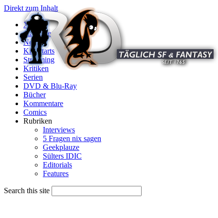
Direkt zum Inhalt
X
Startseite
News
Kinostarts
Streaming
Kritiken
Serien
DVD & Blu-Ray
Bücher
Kommentare
Comics
Rubriken
Interviews
5 Fragen nix sagen
Geekplauze
Sülters IDIC
Editorials
Features
Search this site