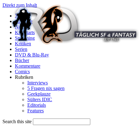
Direkt zum Inhalt
X
Startseite
News
Kinostarts
Streaming
Kritiken
Serien
DVD & Blu-Ray
Bücher
Kommentare
Comics
Rubriken
Interviews
5 Fragen nix sagen
Geekplauze
Sülters IDIC
Editorials
Features
Search this site