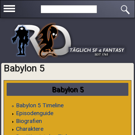
Direkt zum Inhalt
Search this site
Babylon 5
Sie sind hier
Babylon 5
Babylon 5 Timeline
Episodenguide
Biografien
Charaktere