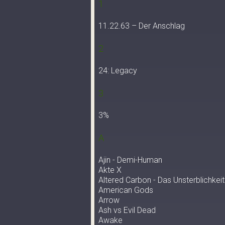
1
11.22.63 – Der Anschlag
2
24: Legacy
3
3%
A
Ajin - Demi-Human
Akte X
Altered Carbon - Das Unsterblichk
American Gods
Arrow
Ash vs Evil Dead
Awake