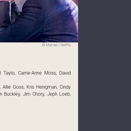
© Marvel / Netflix
el Taylo, Carrie-Anne Moss, David
 Allie Goss, Kris Henigman, Cindy
an Buckley, Jim Chory, Jeph Loeb,