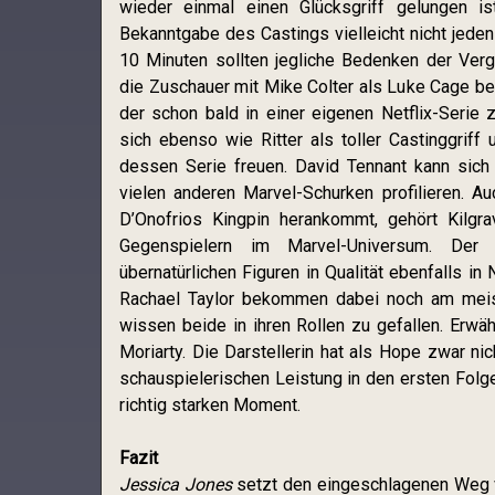
wieder einmal einen Glücksgriff gelungen is
Bekanntgabe des Castings vielleicht nicht jede
10 Minuten sollten jegliche Bedenken der Ver
die Zuschauer mit Mike Colter als Luke Cage be
der schon bald in einer eigenen Netflix-Serie 
sich ebenso wie Ritter als toller Castinggriff
dessen Serie freuen. David Tennant kann sich
vielen anderen Marvel-Schurken profilieren. A
D’Onofrios Kingpin herankommt, gehört Kilgr
Gegenspielern im Marvel-Universum. Der
übernatürlichen Figuren in Qualität ebenfalls i
Rachael Taylor bekommen dabei noch am meis
wissen beide in ihren Rollen zu gefallen. Erwä
Moriarty. Die Darstellerin hat als Hope zwar nich
schauspielerischen Leistung in den ersten Folg
richtig starken Moment.
Fazit
Jessica Jones
setzt den eingeschlagenen Weg v