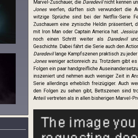
Marvel-Zuschauer, die
Daredevil
nicht kennen un
Jones
werfen, dürften sich verwundert die A
witzige Sprüche sind bei der Netflix-Serie F
Zuschauern eine zynische Heldin präsentiert,
mit Iron Man oder Captain America hat.
Jessica
noch einen Schritt weiter als
Daredevil
und 
Geschichte. Dabei fährt die Serie auch den Actio
Daredevil
lange Kampfszenen praktisch zu jeder 
Jones
weniger actionreich zu. Trotzdem gibt es 
Folgen ein paar handgreifliche Auseinandersetz
inszeniert und nehmen auch weniger Zeit in An
Serie allerdings erheblich freizügiger. Auch we
den Folgen zu sehen gibt, Bettszenen sind tr
Anteil vertreten als in allen bisherigen Marvel-P