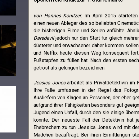
von Hannes Könitzer.
Im April 2015 starteten
einen neuen Ableger des so beliebten Cinematic 
die bisherigen Filme und Serien anfühlte. Ähnl
Daredevil
jedoch nur den Start für gleich mehrer
düsterer und erwachsener daher kommen sollen.
und Netflix heute diesen Weg konsequent fort
Fußstapfen zu füllen hat. Nach den ersten se
getrost als gelungen bezeichnen.
Jessica Jones
arbeitet als Privatdetektivin im 
Ihre Fälle umfassen in der Regel das Fotogr
Ausliefern von Klagen an Personen, der eher gefä
aufgrund ihrer Fähigkeiten besonders gut geeign
Jugend einen Unfall, durch den sie einige über
konnte. Der neueste Fall der Detektivin hat 
Ehebrechern zu tun. Jessica Jones wird mit d
Mädchen beauftragt. Bei ihren Ermittlungen ste