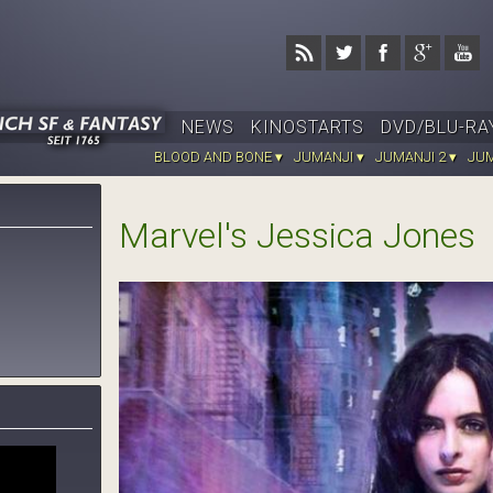
Jump to navigation
NEWS
KINOSTARTS
DVD/BLU-RA
BLOOD AND BONE ▾
JUMANJI ▾
JUMANJI 2 ▾
JUM
Marvel's Jessica Jones
jessica-jones-promo.jpg