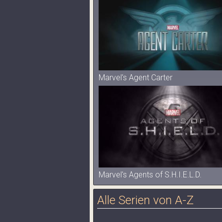
Marvel's Agent Carter
Marvel's Agents of S.H.I.E.L.D.
Alle Serien von A-Z