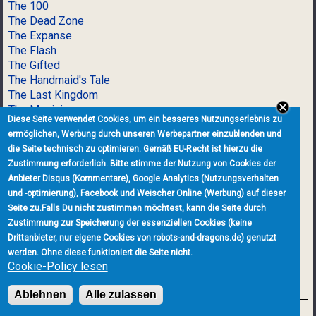
The 100
The Dead Zone
The Expanse
The Flash
The Gifted
The Handmaid's Tale
The Last Kingdom
The Magicians
Diese Seite verwendet Cookies, um ein besseres Nutzungserlebnis zu
The Originals
ermöglichen, Werbung durch unseren Werbepartner einzublenden und
The Orville
die Seite technisch zu optimieren. Gemäß EU-Recht ist hierzu die
The Shannara Chronicles
Zustimmung erforderlich. Bitte stimme der Nutzung von Cookies der
The Strain
Anbieter Disqus (Kommentare), Google Analytics (Nutzungsverhalten
The Umbrella Academy
und -optimierung), Facebook und Weischer Online (Werbung) auf dieser
The Vampire Diaries
Seite zu.
Falls Du nicht zustimmen möchtest, kann die Seite durch
The Walking Dead
Zustimmung zur Speicherung der essenziellen Cookies (keine
Timeless
Drittanbieter, nur eigene Cookies von robots-and-dragons.de) genutzt
Titans
werden. Ohne diese funktioniert die Seite nicht.
Torchwood
Cookie-Policy lesen
U
Ablehnen
Alle zulassen