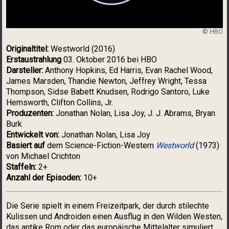
© HBO
Originaltitel:
Westworld (2016)
Erstaustrahlung
03. Oktober 2016 bei HBO
Darsteller:
Anthony Hopkins, Ed Harris, Evan Rachel Wood,
James Marsden, Thandie Newton, Jeffrey Wright, Tessa
Thompson, Sidse Babett Knudsen, Rodrigo Santoro, Luke
Hemsworth, Clifton Collins, Jr.
Produzenten:
Jonathan Nolan, Lisa Joy, J. J. Abrams, Bryan
Burk
Entwickelt von:
Jonathan Nolan, Lisa Joy
Basiert auf
dem Science-Fiction-Western
Westworld
(1973)
von Michael Crichton
Staffeln:
2+
Anzahl der Episoden:
10+
Die Serie spielt in einem Freizeitpark, der durch stilechte
Kulissen und Androiden einen Ausflug in den Wilden Westen,
das antike Rom oder das europäische Mittelalter simuliert.