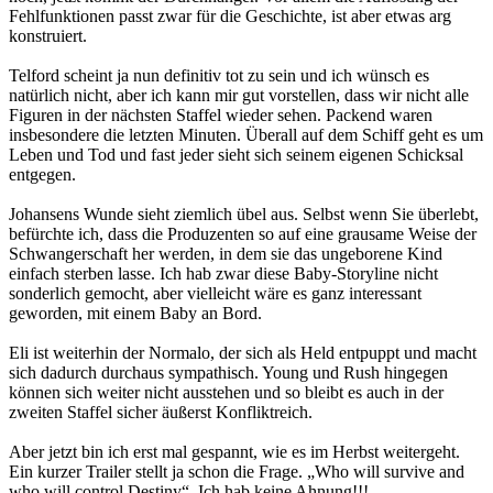
Fehlfunktionen passt zwar für die Geschichte, ist aber etwas arg
konstruiert.
Telford scheint ja nun definitiv tot zu sein und ich wünsch es
natürlich nicht, aber ich kann mir gut vorstellen, dass wir nicht alle
Figuren in der nächsten Staffel wieder sehen. Packend waren
insbesondere die letzten Minuten. Überall auf dem Schiff geht es um
Leben und Tod und fast jeder sieht sich seinem eigenen Schicksal
entgegen.
Johansens Wunde sieht ziemlich übel aus. Selbst wenn Sie überlebt,
befürchte ich, dass die Produzenten so auf eine grausame Weise der
Schwangerschaft her werden, in dem sie das ungeborene Kind
einfach sterben lasse. Ich hab zwar diese Baby-Storyline nicht
sonderlich gemocht, aber vielleicht wäre es ganz interessant
geworden, mit einem Baby an Bord.
Eli ist weiterhin der Normalo, der sich als Held entpuppt und macht
sich dadurch durchaus sympathisch. Young und Rush hingegen
können sich weiter nicht ausstehen und so bleibt es auch in der
zweiten Staffel sicher äußerst Konfliktreich.
Aber jetzt bin ich erst mal gespannt, wie es im Herbst weitergeht.
Ein kurzer Trailer stellt ja schon die Frage. „Who will survive and
who will control Destiny“. Ich hab keine Ahnung!!!