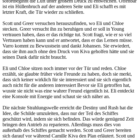
sofortbeginnt die Luft unter großem Druck zu entweichen. Offenbar
ist ein Hüllenbruch auf der anderen Seite und Eli schafft es mit
letzter Kraft, die Tür wieder zu schließen.
Scott und Greer versuchen herauszufinden, wo Eli und Chloe
stecken. Greer versucht ihn zu beruhigen und er soll in Young
vertrauen haben, dass er das richtige tut. Scott fragt, wie er so viel
Vertrauen haben kann und er antwortet, dass er das Lernen müsse.
Varro kommt zu Bewusstsein und dankt Johansen. Sie erwiedert,
dass sie ihm auch ohne den Druck von Kiva geholfen hätte und sie
seinen Dank dafür nicht braucht.
Eli und Chloe sitzen noch immer vor der Tür und reden. Chloe
erzählt, sie glaubte früher viele Freunde zu haben, doch sie merkt,
dass sich keiner wirklich für sie interessiert und sie sich eigentlich
auch nicht für die anderen interessiert Bevor sie Eli getroffen hat,
wusste sie nicht was eine wahrer Freund eigentlich ist. Eli entdeckt
eine Konsole mit Energie und schaut sie sich näher an.
Die nächste Strahlungswelle erreicht die Destiny und Rush hat die
Idee, die Schilde umzuleiten, dass nur der Teil des Schiffes
geschützt wird, indem sie sich befinden. Das würde genügend Zeit
bringen den Antrieb zu reparieren. Allerdings muss dies von
außerhalb des Schiffes gemacht werden. Scott und Greer bereiten
sich darauf vor während Camille Kiva den Plan erläutert. Scott und