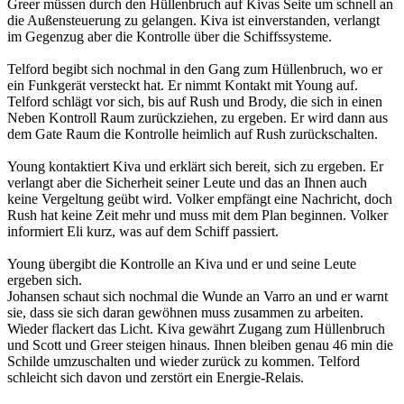
Greer müssen durch den Hüllenbruch auf Kivas Seite um schnell an
die Außensteuerung zu gelangen. Kiva ist einverstanden, verlangt
im Gegenzug aber die Kontrolle über die Schiffssysteme.
Telford begibt sich nochmal in den Gang zum Hüllenbruch, wo er
ein Funkgerät versteckt hat. Er nimmt Kontakt mit Young auf.
Telford schlägt vor sich, bis auf Rush und Brody, die sich in einen
Neben Kontroll Raum zurückziehen, zu ergeben. Er wird dann aus
dem Gate Raum die Kontrolle heimlich auf Rush zurückschalten.
Young kontaktiert Kiva und erklärt sich bereit, sich zu ergeben. Er
verlangt aber die Sicherheit seiner Leute und das an Ihnen auch
keine Vergeltung geübt wird. Volker empfängt eine Nachricht, doch
Rush hat keine Zeit mehr und muss mit dem Plan beginnen. Volker
informiert Eli kurz, was auf dem Schiff passiert.
Young übergibt die Kontrolle an Kiva und er und seine Leute
ergeben sich.
Johansen schaut sich nochmal die Wunde an Varro an und er warnt
sie, dass sie sich daran gewöhnen muss zusammen zu arbeiten.
Wieder flackert das Licht. Kiva gewährt Zugang zum Hüllenbruch
und Scott und Greer steigen hinaus. Ihnen bleiben genau 46 min die
Schilde umzuschalten und wieder zurück zu kommen. Telford
schleicht sich davon und zerstört ein Energie-Relais.