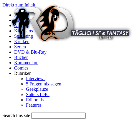
Direkt zum Inhalt
X
Startseite
News
Kinostarts
Streaming
Kritiken
Serien
DVD & Blu-Ray
Bücher
Kommentare
Comics
Rubriken
Interviews
5 Fragen nix sagen
Geekplauze
Sülters IDIC
Editorials
Features
Search this site