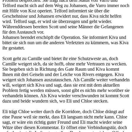
Problem besprechen. Sie fragt nach dem Status von Varro und
Telford macht sich auf dem Weg zu Johansen, die Varro immer noch
mit Hilfe von Koz operiert. Telford informiert sie über die
Geschehnisse und Johansen erwidert nur, dass Kiva nicht helfen
wird. Telford sagt, er wird sie überzeugen und geht wieder.
Währenddessen bereiten Scott und seine Männer die Gefangenen
für den Austausch vor.
Johansen beendet erschöpft die Operation. Sie informiert Kiva und
bittet sie sich nun um die anderen Verletzten zu kümmern, was Kiva
ihr gestattet.
Scott geht zu Camille und bietet ihr eine Schutzweste an, doch
Camille weigert sich, da sie hofft, ohne mehr Vertrauen zu wecken.
Sie begeben sich in Richtung des Gate Raum und Kiva kommt
Ihnen mit drei Geiseln und der Leiche von Rivers entgegen. Kiva
weigert sich Johansen auszutauschen. Als Camille weiter verhandeln
will, weigert sich Kiva und sagt, dass sie erst mit dem aktuellen
Problem fertig werden müssen, sonst gibt es nichts mehr worüber sie
verhandeln können. Als Kiva wieder verschwunden ist kommt Scott
dazu und beide wundern sich, wo Eli und Chloe stecken.
Eli trägt Chloe weiter durch die Korridore, doch Chloe drängt auf
eine Pause weil sie merkt, dass Eli langsam nicht mehr kann. Chloe
sagt, er wäre ein richtig guter Freund und Eli macht wieder seine
Witze über diesen Kommentar. Er öffnet eine Verbindungstür, doch