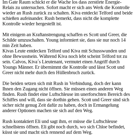
Im Gate Raum schickt er die Wache los dass zerstörte Energie-
Relais zu untersuchen. Sofort macht er sich ans Werk die Kontrolle
wieder an Rush zurück zu schalten. Kiva entdeckt Telford und beide
schießen aufeinander. Rush bemerkt, dass nicht die komplette
Kontrolle wieder hergestellt ist.
Mit einigem an Kraftanstrengung schaffen es Scott und Greer, die
Schilde umzuschalten. Young informiert sie, dass sie nur noch 14
min Zeit haben.
Kivas Leute entdecken Telford und Kiva mit Schusswunden und
ohne Bewusstsein. Während Kiva noch lebt scheint Telford tot zu
sein. Calvos, Kiva´s Lieutenant, vermutet einen Angriff durch
Youngs Männer. Er übernimmt die Kontrolle und lässt Scott und
Greer nicht mehr durch den Hüllenbruch zurück.
Die beiden setzen sich mit Rush in Verbindung, doch der kann
Ihnen den Zugang nicht öffnen. Sie müssen einen anderen Weg
finden. Rush findet eine Luftschleuse im unerforschten Bereich des
Schiffes und will, dass sie dorthin gehen. Scott und Greer sind sich
sicher nicht genug Zeit dafür zu haben, doch in Ermangelung
anderer Optionen machen sie sich auf den Weg.
Rush kontaktiert Eli und sagt ihm, er müsse die Luftschleuse
schnellstens öffnen. Eli gibt noch durch, wo sich Chloe befindet,
küsst sie und macht sich rennend auf dem Weg.