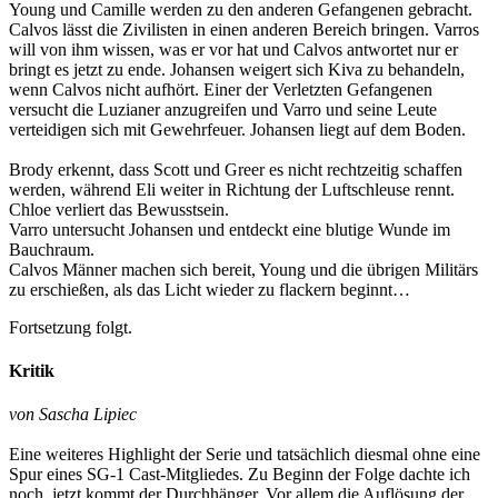
Young und Camille werden zu den anderen Gefangenen gebracht.
Calvos lässt die Zivilisten in einen anderen Bereich bringen. Varros
will von ihm wissen, was er vor hat und Calvos antwortet nur er
bringt es jetzt zu ende. Johansen weigert sich Kiva zu behandeln,
wenn Calvos nicht aufhört. Einer der Verletzten Gefangenen
versucht die Luzianer anzugreifen und Varro und seine Leute
verteidigen sich mit Gewehrfeuer. Johansen liegt auf dem Boden.
Brody erkennt, dass Scott und Greer es nicht rechtzeitig schaffen
werden, während Eli weiter in Richtung der Luftschleuse rennt.
Chloe verliert das Bewusstsein.
Varro untersucht Johansen und entdeckt eine blutige Wunde im
Bauchraum.
Calvos Männer machen sich bereit, Young und die übrigen Militärs
zu erschießen, als das Licht wieder zu flackern beginnt…
Fortsetzung folgt.
Kritik
von Sascha Lipiec
Eine weiteres Highlight der Serie und tatsächlich diesmal ohne eine
Spur eines SG-1 Cast-Mitgliedes. Zu Beginn der Folge dachte ich
noch, jetzt kommt der Durchhänger. Vor allem die Auflösung der