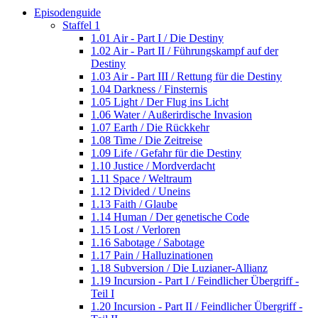
Episodenguide
Staffel 1
1.01 Air - Part I / Die Destiny
1.02 Air - Part II / Führungskampf auf der
Destiny
1.03 Air - Part III / Rettung für die Destiny
1.04 Darkness / Finsternis
1.05 Light / Der Flug ins Licht
1.06 Water / Außerirdische Invasion
1.07 Earth / Die Rückkehr
1.08 Time / Die Zeitreise
1.09 Life / Gefahr für die Destiny
1.10 Justice / Mordverdacht
1.11 Space / Weltraum
1.12 Divided / Uneins
1.13 Faith / Glaube
1.14 Human / Der genetische Code
1.15 Lost / Verloren
1.16 Sabotage / Sabotage
1.17 Pain / Halluzinationen
1.18 Subversion / Die Luzianer-Allianz
1.19 Incursion - Part I / Feindlicher Übergriff -
Teil I
1.20 Incursion - Part II / Feindlicher Übergriff -