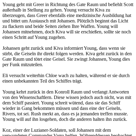
Young geht mit Greer in Richtung des Gate Raum und befiehlt Scott
außerhalb in Stellung zu gehen. Young versucht Kiva zu
überzeugen, dass Greer ebenfalls eine medizinische Ausbildung hat
und bittet um Austausch mit Johansen. Plötzlich beginnt das Licht
zu flackern und beide Seiten ziehen Ihre Waffen. Young will
Johansen mitnehmen, doch Kiva will sie erschießen, sollte sie noch
einen Schritt auf Young zugehen.
Johansen geht zurück und Kiva informiert Young, dass wenn sie
stirbt, die Geiseln ihr direkt folgen werden. Kiva geht zurück in den
Gate Raum und tötet eine Geisel. Sie zwingt Johansen, Young dies
per Funk mitzuteilen.
Eli versucht weiterhin Chloe wach zu halten, während er sie durch
einen unbekannten Teil des Schiffes trägt.
Young kehrt zurück in den Konroll Raum und verlangt Antworten
von den Wissenschaftlern. Diese wissen jedoch auch nicht, was mit
dem Schiff passiert. Young schreit wütend, dass sie das Schiff
wieder in Gang bekommen müssen und dass eine der Geiseln,
Rivers, tot sei. Rush merkt an, dass es ja jemanden treffen musste.
Young will auf ihn losgehen, doch die anderen halten ihn zurück.
Koz, einer der Luzianer-Soldaten, soll Johansen mit dem
verwundeten Commander Varro helfen. Währenddessen beobachtet