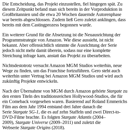
Die Entscheidung, das Projekt einzustellen, fiel hingegen spät. Zu
diesem Zeitpunkt befand man sich bereits in der Vorproduktion in
Großbritannien und die etwa 20 Wochen dauernde Autorenphase
war bereits abgeschlossen. Zudem ließ Gero zuletzt anklingen, dass
bereits mit dem Castingprozess begonnen wurde.
Ein weiterer Grund für die Absetzung ist die Neuausrichtung der
Programmstrategie von Amazon. Wie diese aussieht, ist nicht
bekannt. Aber offensichtlich stimmte die Ausrichtung der Serie
jedoch nicht mehr damit überein, sodass nur eine komplette
Streichung infrage kam, anstatt das Projekt zu überarbeiten.
Nichtsdestotrotz versucht Amazon MGM Studios weiterhin, neue
Wege zu finden, um das Franchise fortzuführen. Gero steht auch
weiterhin unter Vertrag bei Amazon MGM Studios und wird auch
zukünftig Projekte entwickeln.
Nach der Übernahme von MGM durch Amazon gehörte
Stargate
zu
den ersten Titeln des traditionsreichen Hollywood-Studios, die für
ein Comeback vorgesehen waren. Basierend auf Roland Emmerichs
Film aus dem Jahr 1994 entstand drei Jahre danach die
Serie
Stargate SG-1
, die es auf zehn Staffeln und zwei Direct-to-
DVD-Filme brachte. Es folgten
Stargate Atlantis
(2004–
2009),
Stargate Universe
(2009–2011) und zuletzt die
Webserie
Stargate Origins
(2018).