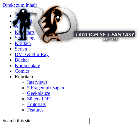
Direkt zum Inhalt
X
Startseite
News
Kinostarts
Streaming
Kritiken
Serien
DVD & Blu-Ray
Bücher
Kommentare
Comics
Rubriken
Interviews
5 Fragen nix sagen
Geekplauze
Sülters IDIC
Editorials
Features
Search this site