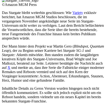
©Amazon MGM Press
Das Stargate bleibt weiterhin geschlossen: Wie
Variety
exklusiv
berichtet, hat Amazon MGM Studios beschlossen, die im
vergangenen November angekündigte neue Serie im Stargate-
Universum nicht weiter zu verfolgen. Laut dem Bericht befürchteten
die Verantwortlichen, dass die Serie über die bereits bestehende,
treue Fangemeinde des Franchise hinaus kein breites Publikum
ansprechen würde.
Der Mann hinter dem Projekt war Martin Gero (
Blindspot
,
Quantum
Leap
), der zu Beginn seiner Karriere bei
Stargate SG-1
und
Stargate: Atlantis
mitwirkte. Ihm standen zudem die langjährigen
kreativen Köpfe des Stargate-Universums, Brad Wright und Joe
Mallozzi, beratend zur Seite. Letzterer bestätigte die Nachricht auch
auf
X
und merkte an, dass ihre Serie die Fallstricke einiger moderner
Remakes und Reboots vermied und sich auf den Kern der
Vorgänger konzentrierte: Action, Abenteuer, Erkundungen, Staunen,
Herz, Humor und eine gefundene Familie.
Inhaltliche Details zu Geros Version wurden hingegen noch nicht
öffentlich kommuniziert. Es sollte sich jedoch explizit nicht um ein
Reboot handeln, sondern vielmehr um ein neues Kapitel im bereits
bekannten Stargate-Franchise.