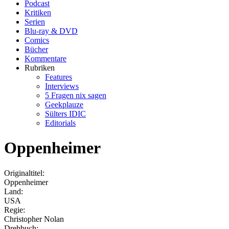
Podcast
Kritiken
Serien
Blu-ray & DVD
Comics
Bücher
Kommentare
Rubriken
Features
Interviews
5 Fragen nix sagen
Geekplauze
Sülters IDIC
Editorials
Oppenheimer
Originaltitel:
Oppenheimer
Land:
USA
Regie:
Christopher Nolan
Drehbuch: