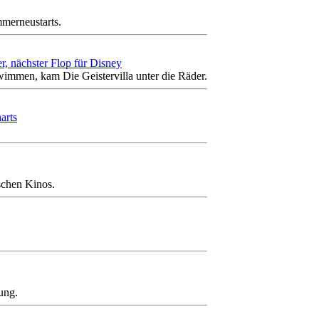
merneustarts.
, nächster Flop für Disney
immen, kam Die Geistervilla unter die Räder.
arts
schen Kinos.
ung.