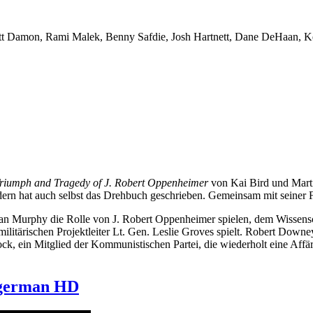
att Damon, Rami Malek, Benny Safdie, Josh Hartnett, Dane DeHaan, 
riumph and Tragedy of J. Robert Oppenheimer
von Kai Bird und Martin
ondern hat auch selbst das Drehbuch geschrieben. Gemeinsam mit seine
ian Murphy die Rolle von J. Robert Oppenheimer spielen, dem Wissensch
litärischen Projektleiter Lt. Gen. Leslie Groves spielt. Robert Downey
ck, ein Mitglied der Kommunistischen Partei, die wiederholt eine Affä
/german HD