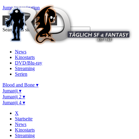
Jump to navigation
Search this site
News
Kinostarts
DVD/Blu-ray
Streaming
Serien
Blood and Bone ▾
Jumanji ▾
Jumanji 2 ▾
Jumanji 4 ▾
X
Startseite
News
Kinostarts
Streaming