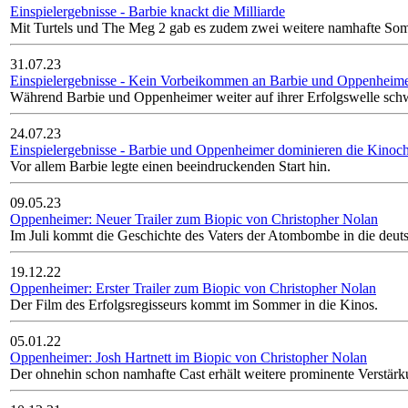
Einspielergebnisse - Barbie knackt die Milliarde
Mit Turtels und The Meg 2 gab es zudem zwei weitere namhafte Som
31.07.23
Einspielergebnisse - Kein Vorbeikommen an Barbie und Oppenheimer
Während Barbie und Oppenheimer weiter auf ihrer Erfolgswelle schw
24.07.23
Einspielergebnisse - Barbie und Oppenheimer dominieren die Kinoch
Vor allem Barbie legte einen beeindruckenden Start hin.
09.05.23
Oppenheimer: Neuer Trailer zum Biopic von Christopher Nolan
Im Juli kommt die Geschichte des Vaters der Atombombe in die deut
19.12.22
Oppenheimer: Erster Trailer zum Biopic von Christopher Nolan
Der Film des Erfolgsregisseurs kommt im Sommer in die Kinos.
05.01.22
Oppenheimer: Josh Hartnett im Biopic von Christopher Nolan
Der ohnehin schon namhafte Cast erhält weitere prominente Verstärk