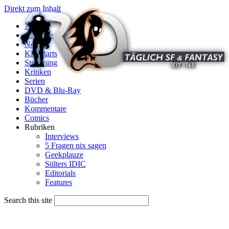
Direkt zum Inhalt
X
Startseite
News
Kinostarts
Streaming
Kritiken
Serien
DVD & Blu-Ray
Bücher
Kommentare
Comics
Rubriken
Interviews
5 Fragen nix sagen
Geekplauze
Sülters IDIC
Editorials
Features
Search this site