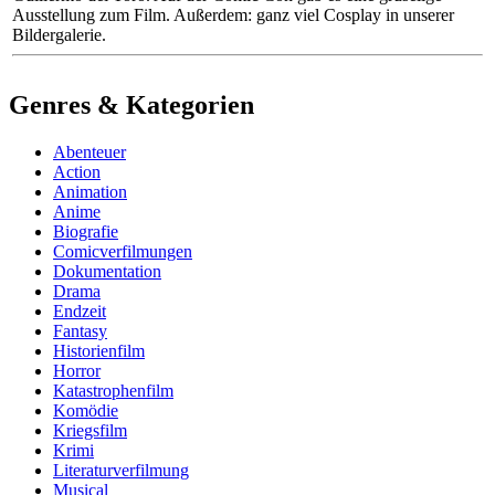
Ausstellung zum Film. Außerdem: ganz viel Cosplay in unserer
Bildergalerie.
Genres & Kategorien
Abenteuer
Action
Animation
Anime
Biografie
Comicverfilmungen
Dokumentation
Drama
Endzeit
Fantasy
Historienfilm
Horror
Katastrophenfilm
Komödie
Kriegsfilm
Krimi
Literaturverfilmung
Musical