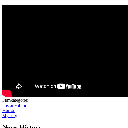
Filmkategorie:
Historienfilm
Horror
Mystery
News History