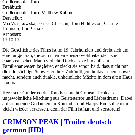
Guillermo del Toro
Drehbuch:
Guillermo del Toro, Matthew Robbins
Darsteller:
Mia Wasikowska, Jessica Chastain, Tom Hiddleston, Charlie
Hunnam, Jim Beaver
Kinostart:
15.10.15
Die Geschichte des Films ist im 19. Jahrhundert und dreht sich um
eine junge Frau, die sich in einen ebenso wohlhabenden wie
charismatischen Mann verliebt. Doch als sie ihn auf sein
Familienanwesen begleitet, entdeckt sie schon bald, dass nicht nur
die eifersüchtige Schwester ihres Zukünftigen ihr das Leben schwer
macht, sondern auch dunkle, unheimliche Mächte in dem alten Haus
lauern.
Regisseur Guillermo del Toro beschreibt Crimson Peak als
ungewöhnliche Mischung aus Geisterterror und Liebesdrama. Dabei
aufkommende Gedanken an Romantik und Happy End sollte man
gleich wieder vergessen, denn der Film ist hart und verstörend.
CRIMSON PEAK | Trailer deutsch
german [HD]