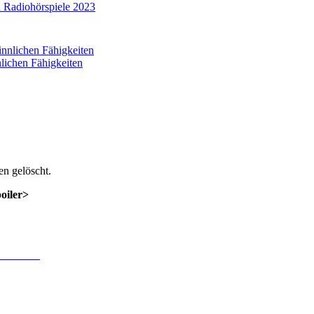
 Radiohörspiele 2023
nlichen Fähigkeiten
n gelöscht.
poiler>
 Anmeldung
.