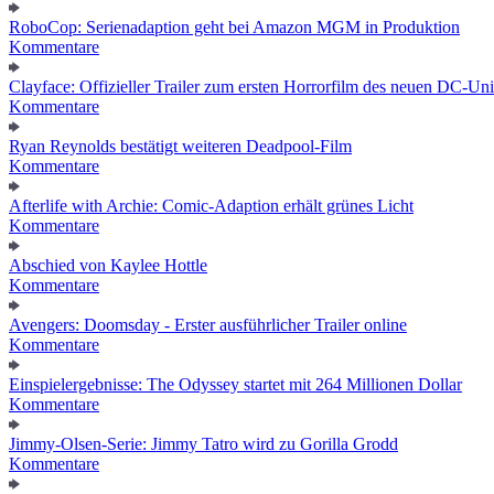
RoboCop: Serienadaption geht bei Amazon MGM in Produktion
Kommentare
Clayface: Offizieller Trailer zum ersten Horrorfilm des neuen DC-Un
Kommentare
Ryan Reynolds bestätigt weiteren Deadpool-Film
Kommentare
Afterlife with Archie: Comic-Adaption erhält grünes Licht
Kommentare
Abschied von Kaylee Hottle
Kommentare
Avengers: Doomsday - Erster ausführlicher Trailer online
Kommentare
Einspielergebnisse: The Odyssey startet mit 264 Millionen Dollar
Kommentare
Jimmy-Olsen-Serie: Jimmy Tatro wird zu Gorilla Grodd
Kommentare