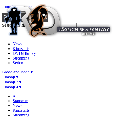
Jump to navigation
Search this site
News
Kinostarts
DVD/Blu-ray
Streaming
Serien
Blood and Bone ▾
Jumanji ▾
Jumanji 2 ▾
Jumanji 4 ▾
X
Startseite
News
Kinostarts
Streaming