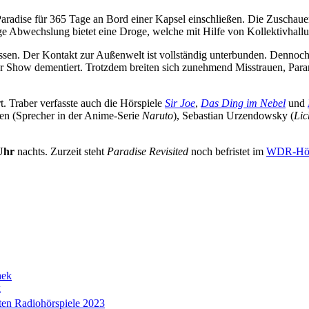
radise für 365 Tage an Bord einer Kapsel einschließen. Die Zuschauer 
nzige Abwechslung bietet eine Droge, welche mit Hilfe von Kollektivhall
assen. Der Kontakt zur Außenwelt ist vollständig unterbunden. Dennoch
Show dementiert. Trotzdem breiten sich zunehmend Misstrauen, Parano
. Traber verfasste auch die Hörspiele
Sir Joe
,
Das Ding im Nebel
und
en (Sprecher in der Anime-Serie
Naruto
), Sebastian Urzendowsky (
Lic
Uhr
nachts. Zurzeit steht
Paradise
Revisited
noch befristet im
WDR-Hörs
k