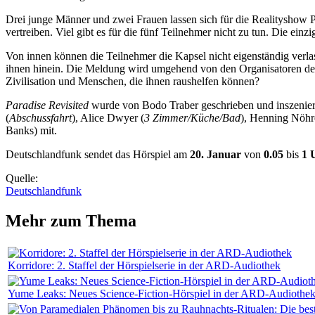
Drei junge Männer und zwei Frauen lassen sich für die Realityshow Pa
vertreiben. Viel gibt es für die fünf Teilnehmer nicht zu tun. Die ei
Von innen können die Teilnehmer die Kapsel nicht eigenständig verl
ihnen hinein. Die Meldung wird umgehend von den Organisatoren der 
Zivilisation und Menschen, die ihnen raushelfen können?
Paradise Revisited
wurde von Bodo Traber geschrieben und inszeniert
(
Abschussfahrt
), Alice Dwyer (
3 Zimmer/Küche/Bad
), Henning Nöhr
Banks) mit.
Deutschlandfunk sendet das Hörspiel am
20. Januar
von
0.05
bis
1 
Quelle:
Deutschlandfunk
Mehr zum Thema
Korridore: 2. Staffel der Hörspielserie in der ARD-Audiothek
Yume Leaks: Neues Science-Fiction-Hörspiel in der ARD-Audiothe