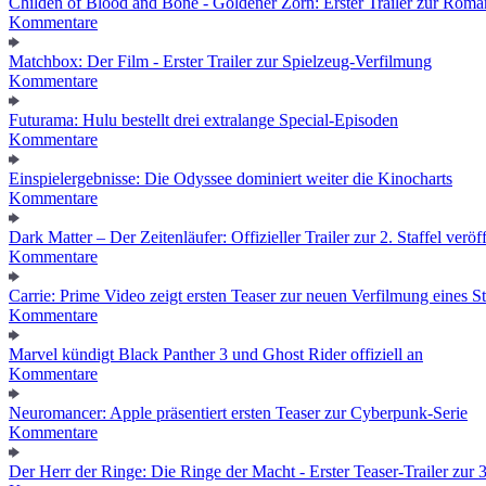
Childen of Blood and Bone - Goldener Zorn: Erster Trailer zur Roma
Kommentare
Matchbox: Der Film - Erster Trailer zur Spielzeug-Verfilmung
Kommentare
Futurama: Hulu bestellt drei extralange Special-Episoden
Kommentare
Einspielergebnisse: Die Odyssee dominiert weiter die Kinocharts
Kommentare
Dark Matter – Der Zeitenläufer: Offizieller Trailer zur 2. Staffel veröff
Kommentare
Carrie: Prime Video zeigt ersten Teaser zur neuen Verfilmung eines
Kommentare
Marvel kündigt Black Panther 3 und Ghost Rider offiziell an
Kommentare
Neuromancer: Apple präsentiert ersten Teaser zur Cyberpunk-Serie
Kommentare
Der Herr der Ringe: Die Ringe der Macht - Erster Teaser-Trailer zur 3.