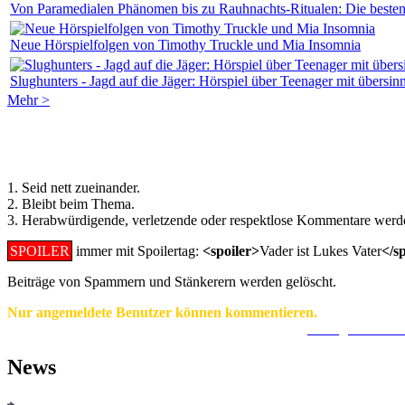
Von Paramedialen Phänomen bis zu Rauhnachts-Ritualen: Die besten
Neue Hörspielfolgen von Timothy Truckle und Mia Insomnia
Slughunters - Jagd auf die Jäger: Hörspiel über Teenager mit übersin
Mehr >
Regeln für Kommentare:
1. Seid nett zueinander.
2. Bleibt beim Thema.
3. Herabwürdigende, verletzende oder respektlose Kommentare werde
SPOILER
immer mit Spoilertag:
<spoiler>
Vader ist Lukes Vater
</s
Beiträge von Spammern und Stänkerern werden gelöscht.
Nur angemeldete Benutzer können kommentieren.
Ein Konto zu erstellen ist einfach und unkompliziert.
Hier geht's zur
News