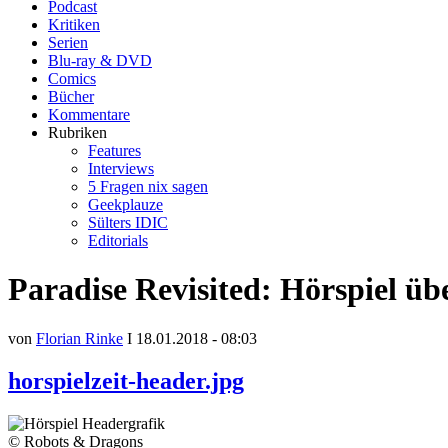
Podcast
Kritiken
Serien
Blu-ray & DVD
Comics
Bücher
Kommentare
Rubriken
Features
Interviews
5 Fragen nix sagen
Geekplauze
Sülters IDIC
Editorials
Paradise Revisited: Hörspiel ü
von
Florian Rinke
I 18.01.2018 - 08:03
horspielzeit-header.jpg
© Robots & Dragons