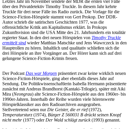
Letztes Jahr im November sendete der MDR die ersten vier Fälle
über den Privatdetektiv Timothy Truckle. In diesem Jahr kehrte
Truckle für drei neue Fälle ins Radio zurück. Die Vorlage für die
Science-Fiction-Hörspiele stammt von Gert Prokop. Der DDR-
Autor schrieb die satirischen Geschichten 1977, was die
offensichtliche Kritik am Kapitalismus erklärt. In Prokops
Zukunftsvision sind die USA Mitte des 21. Jahrhunderts ein totalitär
regierter Staat. In den drei neuen Hörspielen von
Timothy Truckle
ermittelt sind
wieder Matthias Matschke und Jens Wawrczeck in den
Hauptrollen zu hören. Inhaltlich und qualitativ schließen sich die
drei Hörspiele an ihre Vorgänger an. Der Hörer kann sich auf drei
gelungene Science-Fiction-Krimis freuen.
Der Podcast
Das war Morgen
präsentiert zwar keine wirklich neuen
Science-Fiction-Hörspiele, ging aber ebenfalls dieses Jahr auf
Sendung. Die Politikwissenschaftlerin Isabella Hermann präsentierte
zunächst mit Andreas Brandhorst (Kantaki-Trilogie), später mit Aiki
Mira (
Neongrau
) alte Science-Fiction-Hörspiele aus den 1960er- bis
1990er-Jahren. Innerhalb der Reihe wurden viele hörenswerte
Hörspielklassiker aus den Radioarchiven ausgegraben.
Stellvertretend seien nur
Die Geister, die er rief
(1972),
Temperatursturz
(1974),
Bürger Z 560031 B drückt seinen Knopf
nicht mehr
(1977) oder
Der Wald schlägt zurück
(1993) genannt.