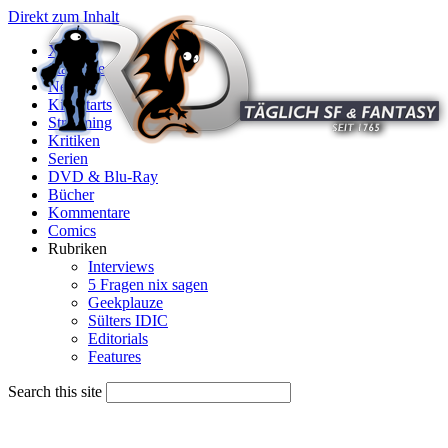
Direkt zum Inhalt
X
Startseite
News
Kinostarts
Streaming
Kritiken
Serien
DVD & Blu-Ray
Bücher
Kommentare
Comics
Rubriken
Interviews
5 Fragen nix sagen
Geekplauze
Sülters IDIC
Editorials
Features
Search this site