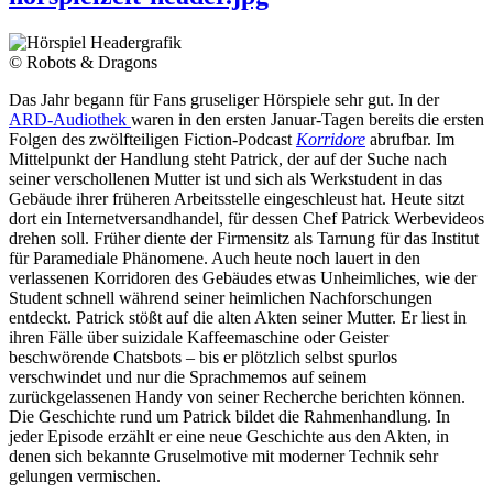
© Robots & Dragons
Das Jahr begann für Fans gruseliger Hörspiele sehr gut. In der
ARD-Audiothek
waren in den ersten Januar-Tagen bereits die ersten
Folgen des zwölfteiligen Fiction-Podcast
Korridore
abrufbar. Im
Mittelpunkt der Handlung steht Patrick, der auf der Suche nach
seiner verschollenen Mutter ist und sich als Werkstudent in das
Gebäude ihrer früheren Arbeitsstelle eingeschleust hat. Heute sitzt
dort ein Internetversandhandel, für dessen Chef Patrick Werbevideos
drehen soll. Früher diente der Firmensitz als Tarnung für das Institut
für Paramediale Phänomene. Auch heute noch lauert in den
verlassenen Korridoren des Gebäudes etwas Unheimliches, wie der
Student schnell während seiner heimlichen Nachforschungen
entdeckt. Patrick stößt auf die alten Akten seiner Mutter. Er liest in
ihren Fälle über suizidale Kaffeemaschine oder Geister
beschwörende Chatsbots – bis er plötzlich selbst spurlos
verschwindet und nur die Sprachmemos auf seinem
zurückgelassenen Handy von seiner Recherche berichten können.
Die Geschichte rund um Patrick bildet die Rahmenhandlung. In
jeder Episode erzählt er eine neue Geschichte aus den Akten, in
denen sich bekannte Gruselmotive mit moderner Technik sehr
gelungen vermischen.