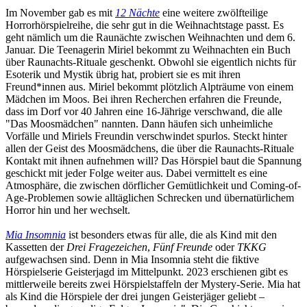
Im November gab es mit
12 Nächte
eine weitere zwölfteilige
Horrorhörspielreihe, die sehr gut in die Weihnachtstage passt. Es
geht nämlich um die Raunächte zwischen Weihnachten und dem 6.
Januar. Die Teenagerin Miriel bekommt zu Weihnachten ein Buch
über Raunachts-Rituale geschenkt. Obwohl sie eigentlich nichts für
Esoterik und Mystik übrig hat, probiert sie es mit ihren
Freund*innen aus. Miriel bekommt plötzlich Alpträume von einem
Mädchen im Moos. Bei ihren Recherchen erfahren die Freunde,
dass im Dorf vor 40 Jahren eine 16-Jährige verschwand, die alle
"Das Moosmädchen" nannten. Dann häufen sich unheimliche
Vorfälle und Miriels Freundin verschwindet spurlos. Steckt hinter
allen der Geist des Moosmädchens, die über die Raunachts-Rituale
Kontakt mit ihnen aufnehmen will? Das Hörspiel baut die Spannung
geschickt mit jeder Folge weiter aus. Dabei vermittelt es eine
Atmosphäre, die zwischen dörflicher Gemütlichkeit und Coming-of-
Age-Problemen sowie alltäglichen Schrecken und übernatürlichem
Horror hin und her wechselt.
Mia Insomnia
ist besonders etwas für alle, die als Kind mit den
Kassetten der
Drei Fragezeichen
,
Fünf Freunde
oder
TKKG
aufgewachsen sind. Denn in Mia Insomnia steht die fiktive
Hörspielserie Geisterjagd im Mittelpunkt. 2023 erschienen gibt es
mittlerweile bereits zwei Hörspielstaffeln der Mystery-Serie. Mia hat
als Kind die Hörspiele der drei jungen Geisterjäger geliebt –