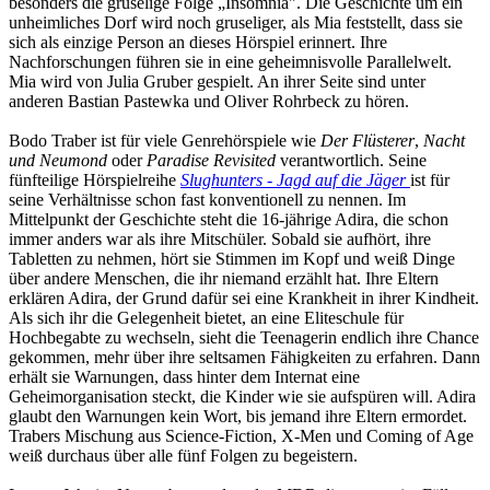
besonders die gruselige Folge „Insomnia". Die Geschichte um ein
unheimliches Dorf wird noch gruseliger, als Mia feststellt, dass sie
sich als einzige Person an dieses Hörspiel erinnert. Ihre
Nachforschungen führen sie in eine geheimnisvolle Parallelwelt.
Mia wird von Julia Gruber gespielt. An ihrer Seite sind unter
anderen Bastian Pastewka und Oliver Rohrbeck zu hören.
Bodo Traber ist für viele Genrehörspiele wie
Der Flüsterer
,
Nacht
und Neumond
oder
Paradise Revisited
verantwortlich. Seine
fünfteilige Hörspielreihe
Slughunters - Jagd auf die Jäger
ist für
seine Verhältnisse schon fast konventionell zu nennen. Im
Mittelpunkt der Geschichte steht die 16-jährige Adira, die schon
immer anders war als ihre Mitschüler. Sobald sie aufhört, ihre
Tabletten zu nehmen, hört sie Stimmen im Kopf und weiß Dinge
über andere Menschen, die ihr niemand erzählt hat. Ihre Eltern
erklären Adira, der Grund dafür sei eine Krankheit in ihrer Kindheit.
Als sich ihr die Gelegenheit bietet, an eine Eliteschule für
Hochbegabte zu wechseln, sieht die Teenagerin endlich ihre Chance
gekommen, mehr über ihre seltsamen Fähigkeiten zu erfahren. Dann
erhält sie Warnungen, dass hinter dem Internat eine
Geheimorganisation steckt, die Kinder wie sie aufspüren will. Adira
glaubt den Warnungen kein Wort, bis jemand ihre Eltern ermordet.
Trabers Mischung aus Science-Fiction, X-Men und Coming of Age
weiß durchaus über alle fünf Folgen zu begeistern.