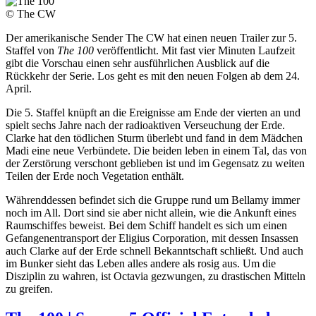
© The CW
Der amerikanische Sender The CW hat einen neuen Trailer zur 5.
Staffel von
The 100
veröffentlicht. Mit fast vier Minuten Laufzeit
gibt die Vorschau einen sehr ausführlichen Ausblick auf die
Rückkehr der Serie. Los geht es mit den neuen Folgen ab dem 24.
April.
Die 5. Staffel knüpft an die Ereignisse am Ende der vierten an und
spielt sechs Jahre nach der radioaktiven Verseuchung der Erde.
Clarke hat den tödlichen Sturm überlebt und fand in dem Mädchen
Madi eine neue Verbündete. Die beiden leben in einem Tal, das von
der Zerstörung verschont geblieben ist und im Gegensatz zu weiten
Teilen der Erde noch Vegetation enthält.
Währenddessen befindet sich die Gruppe rund um Bellamy immer
noch im All. Dort sind sie aber nicht allein, wie die Ankunft eines
Raumschiffes beweist. Bei dem Schiff handelt es sich um einen
Gefangenentransport der Eligius Corporation, mit dessen Insassen
auch Clarke auf der Erde schnell Bekanntschaft schließt. Und auch
im Bunker sieht das Leben alles andere als rosig aus. Um die
Disziplin zu wahren, ist Octavia gezwungen, zu drastischen Mitteln
zu greifen.