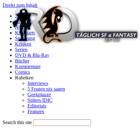
Direkt zum Inhalt
X
Startseite
News
Kinostarts
Streaming
Kritiken
Serien
DVD & Blu-Ray
Bücher
Kommentare
Comics
Rubriken
Interviews
5 Fragen nix sagen
Geekplauze
Sülters IDIC
Editorials
Features
Search this site