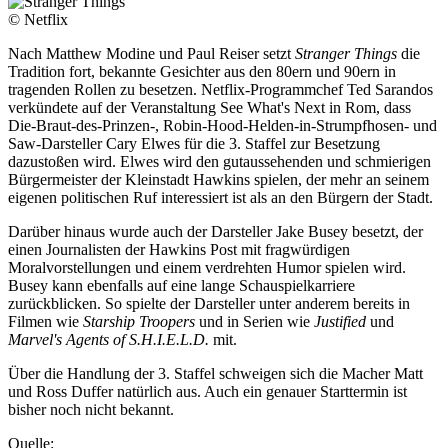
© Netflix
Nach Matthew Modine und Paul Reiser setzt
Stranger Things
die
Tradition fort, bekannte Gesichter aus den 80ern und 90ern in
tragenden Rollen zu besetzen. Netflix-Programmchef Ted Sarandos
verkündete auf der Veranstaltung See What's Next in Rom, dass
Die-Braut-des-Prinzen-, Robin-Hood-Helden-in-Strumpfhosen- und
Saw-Darsteller Cary Elwes für die 3. Staffel zur Besetzung
dazustoßen wird. Elwes wird den gutaussehenden und schmierigen
Bürgermeister der Kleinstadt Hawkins spielen, der mehr an seinem
eigenen politischen Ruf interessiert ist als an den Bürgern der Stadt.
Darüber hinaus wurde auch der Darsteller Jake Busey besetzt, der
einen Journalisten der Hawkins Post mit fragwürdigen
Moralvorstellungen und einem verdrehten Humor spielen wird.
Busey kann ebenfalls auf eine lange Schauspielkarriere
zurückblicken. So spielte der Darsteller unter anderem bereits in
Filmen wie
Starship Troopers
und in Serien wie
Justified
und
Marvel's Agents of S.H.I.E.L.D.
mit.
Über die Handlung der 3. Staffel schweigen sich die Macher Matt
und Ross Duffer natürlich aus. Auch ein genauer Starttermin ist
bisher noch nicht bekannt.
Quelle: