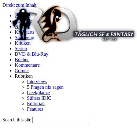
Direkt zum Inhalt
X
Startseite
News
Kinostarts
Streaming
Kritiken
Serien
DVD & Blu-Ray
Bücher
Kommentare
Comics
Rubriken
Interviews
5 Fragen nix sagen
Geekplauze
Sülters IDIC
Editorials
Features
Search this site