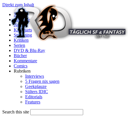
Direkt zum Inhalt
X
Startseite
News
Kinostarts
Streaming
Kritiken
Serien
DVD & Blu-Ray
Bücher
Kommentare
Comics
Rubriken
Interviews
5 Fragen nix sagen
Geekplauze
Sülters IDIC
Editorials
Features
Search this site