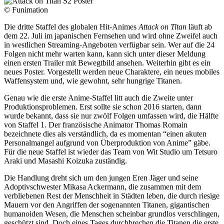
© Funimation
Die dritte Staffel des globalen Hit-Animes
Attack on Titan
läuft ab
dem 22. Juli im japanischen Fernsehen und wird ohne Zweifel auch
in westlichen Streaming-Angeboten verfügbar sein. Wer auf die 24
Folgen nicht mehr warten kann, kann sich unter dieser Meldung
einen ersten Trailer mit Bewegtbild ansehen. Weiterhin gibt es ein
neues Poster. Vorgestellt werden neue Charaktere, ein neues mobiles
Waffensystem und, wie gewohnt, sehr hungrige Titanen.
Genau wie die erste Anime-Staffel litt auch die Zweite unter
Produktionsproblemen. Erst sollte sie schon 2016 starten, dann
wurde bekannt, dass sie nur zwölf Folgen umfassen wird, die Hälfte
von Staffel 1. Der französische Animator Thomas Romain
bezeichnete dies als verständlich, da es momentan “einen akuten
Personalmangel aufgrund von Überproduktion von Anime” gäbe.
Für die neue Staffel ist wieder das Team von Wit Studio um Tetsuro
Araki und Masashi Koizuka zuständig.
Die Handlung dreht sich um den jungen Eren Jäger und seine
Adoptivschwester Mikasa Ackermann, die zusammen mit dem
verbliebenen Rest der Menschheit in Städten leben, die durch riesige
Mauern vor den Angriffen der sogenannten Titanen, gigantischen
humanoiden Wesen, die Menschen scheinbar grundlos verschlingen,
geschützt sind. Doch eines Tages durchbrechen die Titanen die erste