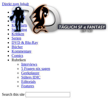
Direkt zum Inhalt
X
Startseite
News
Kinostarts
Streaming
Kritiken
Serien
DVD & Blu-Ray
Bücher
Kommentare
Comics
Rubriken
Interviews
5 Fragen nix sagen
Geekplauze
Sülters IDIC
Editorials
Features
Search this site