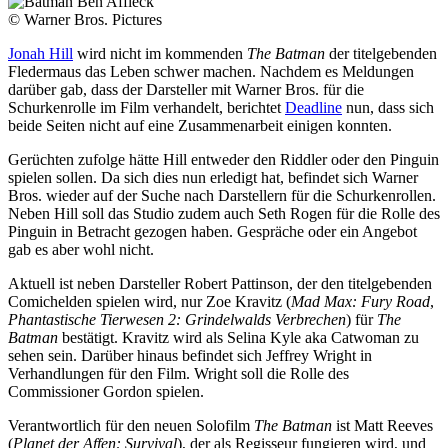
© Warner Bros. Pictures
Jonah Hill
wird nicht im kommenden
The Batman
der titelgebenden
Fledermaus das Leben schwer machen. Nachdem es Meldungen
darüber gab, dass der Darsteller mit Warner Bros. für die
Schurkenrolle im Film verhandelt, berichtet
Deadline
nun, dass sich
beide Seiten nicht auf eine Zusammenarbeit einigen konnten.
Gerüchten zufolge hätte Hill entweder den Riddler oder den Pinguin
spielen sollen. Da sich dies nun erledigt hat, befindet sich Warner
Bros. wieder auf der Suche nach Darstellern für die Schurkenrollen.
Neben Hill soll das Studio zudem auch Seth Rogen für die Rolle des
Pinguin in Betracht gezogen haben. Gespräche oder ein Angebot
gab es aber wohl nicht.
Aktuell ist neben Darsteller Robert Pattinson
, der den titelgebenden
Comichelden spielen wird, nur Zoe Kravitz (
Mad Max: Fury Road
,
Phantastische Tierwesen 2: Grindelwalds Verbrechen
) für
The
Batman
bestätigt. Kravitz wird als Selina Kyle aka Catwoman zu
sehen sein. Darüber hinaus befindet sich Jeffrey Wright in
Verhandlungen für den Film. Wright soll die Rolle des
Commissioner Gordon spielen.
Verantwortlich für den neuen Solofilm
The Batman
ist Matt Reeves
(
Planet der Affen: Survival
), der als Regisseur fungieren wird, und