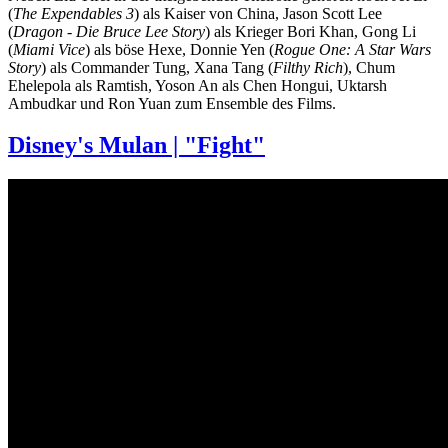
(
The Expendables 3
) als Kaiser von China, Jason Scott Lee
(
Dragon - Die Bruce Lee Story
) als Krieger Bori Khan, Gong Li
(
Miami Vice
) als böse Hexe, Donnie Yen (
Rogue One: A Star Wars
Story
) als Commander Tung, Xana Tang (
Filthy Rich
), Chum
Ehelepola als Ramtish, Yoson An als Chen Hongui, Uktarsh
Ambudkar und Ron Yuan zum Ensemble des Films.
Disney's Mulan | "Fight"