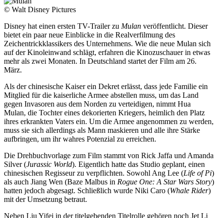
© Walt Disney Pictures
Disney hat einen ersten TV-Trailer zu
Mulan
veröffentlicht. Dieser
bietet ein paar neue Einblicke in die Realverfilmung des
Zeichentrickklassikers des Unternehmens. Wie die neue Mulan sich
auf der Kinoleinwand schlägt, erfahren die Kinozuschauer in etwas
mehr als zwei Monaten. In Deutschland startet der Film am 26.
März.
Als der chinesische Kaiser ein Dekret erlässt, dass jede Familie ein
Mitglied für die kaiserliche Armee abstellen muss, um das Land
gegen Invasoren aus dem Norden zu verteidigen, nimmt Hua
Mulan, die Tochter eines dekorierten Kriegers, heimlich den Platz
ihres erkrankten Vaters ein. Um die Armee angenommen zu werden,
muss sie sich allerdings als Mann maskieren und alle ihre Stärke
aufbringen, um ihr wahres Potenzial zu erreichen.
Die Drehbuchvorlage zum Film stammt von Rick Jaffa und Amanda
Silver (
Jurassic World
). Eigentlich hatte das Studio geplant, einen
chinesischen Regisseur zu verpflichten. Sowohl Ang Lee (
Life of Pi
)
als auch Jiang Wen (Baze Malbus in
Rogue One: A Star Wars Story
)
hatten jedoch abgesagt. Schließlich wurde Niki Caro (
Whale Rider
)
mit der Umsetzung betraut.
Neben Liu Yifei in der titelgebenden Titelrolle gehören noch Jet Li