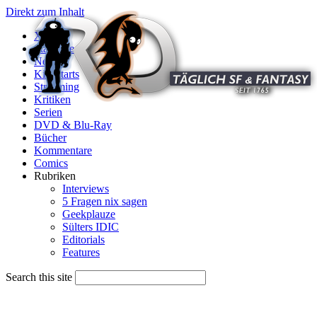
Direkt zum Inhalt
X
Startseite
News
Kinostarts
Streaming
Kritiken
Serien
DVD & Blu-Ray
Bücher
Kommentare
Comics
Rubriken
Interviews
5 Fragen nix sagen
Geekplauze
Sülters IDIC
Editorials
Features
Search this site