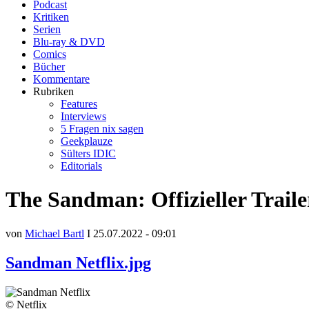
Podcast
Kritiken
Serien
Blu-ray & DVD
Comics
Bücher
Kommentare
Rubriken
Features
Interviews
5 Fragen nix sagen
Geekplauze
Sülters IDIC
Editorials
The Sandman: Offizieller Traile
von
Michael Bartl
I 25.07.2022 - 09:01
Sandman Netflix.jpg
© Netflix