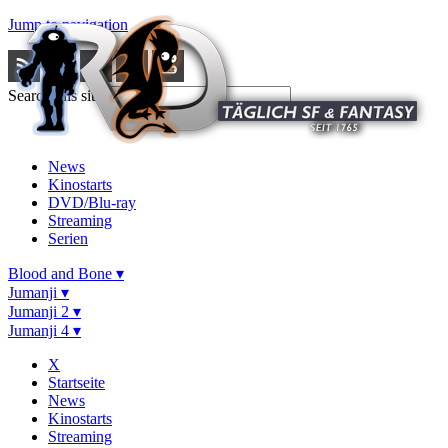
Jump to navigation
Search this site
News
Kinostarts
DVD/Blu-ray
Streaming
Serien
Blood and Bone ▾
Jumanji ▾
Jumanji 2 ▾
Jumanji 4 ▾
X
Startseite
News
Kinostarts
Streaming