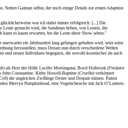
. Neben Gaiman selbst, der noch einige Details zur ersten Adaption
ücklicherweise war ich dabei immer erfolgreich. [...] Die
für Leute gemacht wird, die Sandman lieben, von Leuten, die
ich kann es kaum erwarten, bis die Leute diese Show sehen."
unerwartet ein Jahrhundert lang gefangen gehalten wird, setzt seine
rdnung herzustellen, muss Dream nun durch verschiedene Welten
ehen und neuen Individuen begegnen, die sowohl kosmischer als auch
di
) als Herr der Hölle Lucifer Morningstar, Boyd Holbrook (
Predator
 John Constantine. Kirby Howell-Baptiste (
Cruella
) verkörpert
Cell
) die ungleichen Zwillinge Desire und Despair mimen. Patton
enden Mervyn Pumpkinhead, eine Vogelscheuche mit Jack O’Lantern-