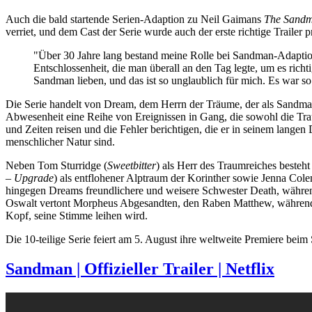
Auch die bald startende Serien-Adaption zu Neil Gaimans
The Sand
verriet, und dem Cast der Serie wurde auch der erste richtige Trailer pr
"Über 30 Jahre lang bestand meine Rolle bei Sandman-Adaptione
Entschlossenheit, die man überall an den Tag legte, um es rich
Sandman lieben, und das ist so unglaublich für mich. Es war so
Die Serie handelt von Dream, dem Herrn der Träume, der als Sandman u
Abwesenheit eine Reihe von Ereignissen in Gang, die sowohl die T
und Zeiten reisen und die Fehler berichtigen, die er in seinem lang
menschlicher Natur sind.
Neben Tom Sturridge (
Sweetbitter
) als Herr des Traumreiches besteh
– Upgrade
) als entflohener Alptraum der Korinther sowie Jenna Col
hingegen Dreams freundlichere und weisere Schwester Death, währe
Oswalt vertont Morpheus Abgesandten, den Raben Matthew, während
Kopf, seine Stimme leihen wird.
Die 10-teilige Serie feiert am 5. August ihre weltweite Premiere beim
Sandman | Offizieller Trailer | Netflix