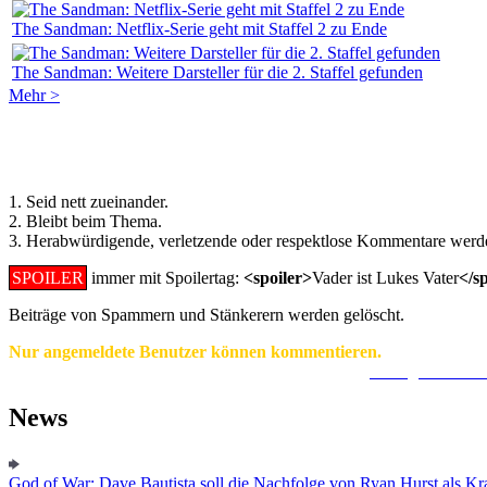
The Sandman: Netflix-Serie geht mit Staffel 2 zu Ende
The Sandman: Weitere Darsteller für die 2. Staffel gefunden
Mehr >
Regeln für Kommentare:
1. Seid nett zueinander.
2. Bleibt beim Thema.
3. Herabwürdigende, verletzende oder respektlose Kommentare werde
SPOILER
immer mit Spoilertag:
<spoiler>
Vader ist Lukes Vater
</s
Beiträge von Spammern und Stänkerern werden gelöscht.
Nur angemeldete Benutzer können kommentieren.
Ein Konto zu erstellen ist einfach und unkompliziert.
Hier geht's zur
News
God of War: Dave Bautista soll die Nachfolge von Ryan Hurst als Kra