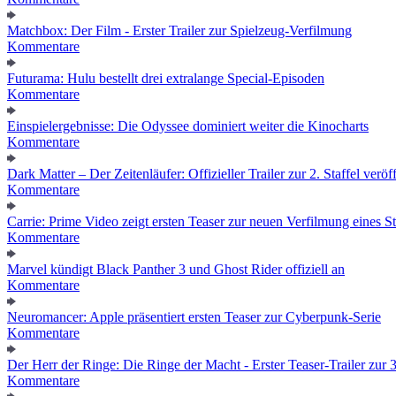
Matchbox: Der Film - Erster Trailer zur Spielzeug-Verfilmung
Kommentare
Futurama: Hulu bestellt drei extralange Special-Episoden
Kommentare
Einspielergebnisse: Die Odyssee dominiert weiter die Kinocharts
Kommentare
Dark Matter – Der Zeitenläufer: Offizieller Trailer zur 2. Staffel veröff
Kommentare
Carrie: Prime Video zeigt ersten Teaser zur neuen Verfilmung eines
Kommentare
Marvel kündigt Black Panther 3 und Ghost Rider offiziell an
Kommentare
Neuromancer: Apple präsentiert ersten Teaser zur Cyberpunk-Serie
Kommentare
Der Herr der Ringe: Die Ringe der Macht - Erster Teaser-Trailer zur 3.
Kommentare