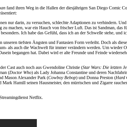
man
fand ihren Weg in die Hallen der diesjährigen San Diego Comic Con
äsentiert:
n nur darin, zu versuchen, schlechte Adaptionen zu verhindern. Und gl
tig zu machen, war ein Hauch von frischer Luft. Das ist Sandman, das 
 besonders. Ich habe das Gefühl, dass ich an der Schwelle stehe, und 
nseren tiefsten Ängsten und Fantasien Form verleiht. Doch als dieser 
raum- als auch die Wachwelt für immer verändern werden. Um wieder O
en Dasein begangen hat. Dabei wird er alte Freunde und Feinde wieders
t der Cast auch noch aus Gwendoline Christie (
Star Wars: Die letzten Je
eman (
Doctor Who
) als Lady Johanna Constantine und deren Nachfahrin
nd Mason Alexander Park (
Cowboy Bebop
) und Donna Preston (
Hard 
 Mark Hamill seinen Hausmeister, den mürrischen und Zigarre rauch
 Streamingdienst Netflix.