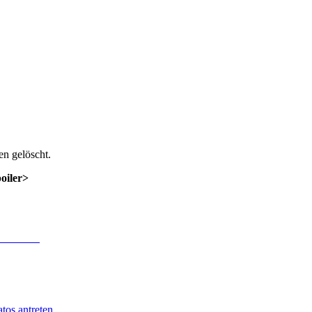
n gelöscht.
poiler>
 Anmeldung
.
tos antreten