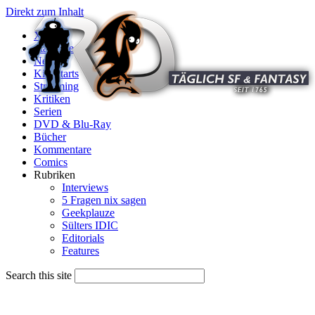
Direkt zum Inhalt
X
Startseite
News
Kinostarts
Streaming
Kritiken
Serien
DVD & Blu-Ray
Bücher
Kommentare
Comics
Rubriken
Interviews
5 Fragen nix sagen
Geekplauze
Sülters IDIC
Editorials
Features
Search this site