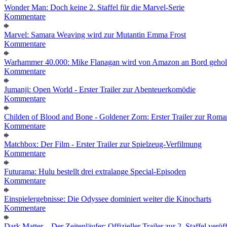
Wonder Man: Doch keine 2. Staffel für die Marvel-Serie
Kommentare
Marvel: Samara Weaving wird zur Mutantin Emma Frost
Kommentare
Warhammer 40.000: Mike Flanagan wird von Amazon an Bord gehol
Kommentare
Jumanji: Open World - Erster Trailer zur Abenteuerkomödie
Kommentare
Childen of Blood and Bone - Goldener Zorn: Erster Trailer zur Roma
Kommentare
Matchbox: Der Film - Erster Trailer zur Spielzeug-Verfilmung
Kommentare
Futurama: Hulu bestellt drei extralange Special-Episoden
Kommentare
Einspielergebnisse: Die Odyssee dominiert weiter die Kinocharts
Kommentare
Dark Matter – Der Zeitenläufer: Offizieller Trailer zur 2. Staffel veröff