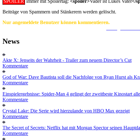
SPOILER
immer mit Spoilertag:
<spoiler>
Vader ist Lukes Vater
</s
Beiträge von Spammern und Stänkerern werden gelöscht.
Nur angemeldete Benutzer können kommentieren.
Ein Konto zu erstellen ist einfach und unkompliziert.
Hier geht's zur
News
Akte X: Jenseits der Wahrheit - Trailer zum neuem Director’s Cut
Kommentare
God of War: Dave Bautista soll die Nachfolge von Ryan Hurst als Kra
Kommentare
Einspielergebnisse: Spider-Man 4 gelingt der zweitbeste Kinostart alle
Kommentare
Crystal Lake: Die Serie wird hierzulande von HBO Max gezeigt
Kommentare
The Secret of Secrets: Netflix hat mit Morgan Spector seinen Hauptda
Kommentare