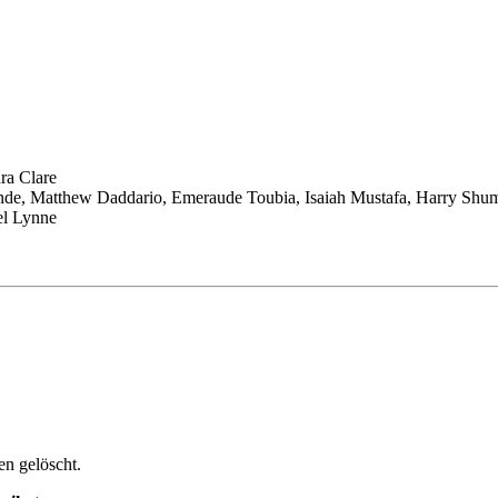
ra Clare
e, Matthew Daddario, Emeraude Toubia, Isaiah Mustafa, Harry Shum,
el Lynne
n gelöscht.