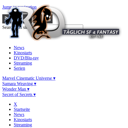
Jump to navigation
Search this site
News
Kinostarts
DVD/Blu-ray
Streaming
Serien
Marvel Cinematic Universe ▾
Samara Weaving ▾
Wonder Man ▾
Secret of Secrets ▾
X
Startseite
News
Kinostarts
Streaming