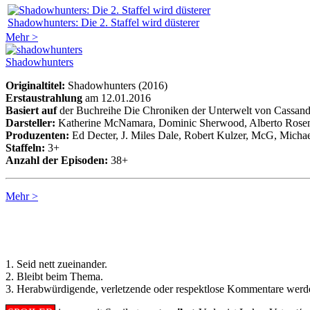
Shadowhunters: Die 2. Staffel wird düsterer
Mehr >
Shadowhunters
Originaltitel:
Shadowhunters (2016)
Erstaustrahlung
am 12.01.2016
Basiert auf
der Buchreihe Die Chroniken der Unterwelt von Cassand
Darsteller:
Katherine McNamara, Dominic Sherwood, Alberto Rosend
Produzenten:
Ed Decter, J. Miles Dale, Robert Kulzer, McG, Micha
Staffeln:
3+
Anzahl der Episoden:
38+
Mehr >
Regeln für Kommentare:
1. Seid nett zueinander.
2. Bleibt beim Thema.
3. Herabwürdigende, verletzende oder respektlose Kommentare werde