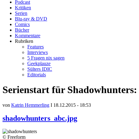
Podcast
Kritiken
Serien
Blu-ray & DVD
Comics
Bücher
Kommentare
Rubriken
Features
Interviews
5 Fragen nix sagen
Geekplauze
Sülters IDIC
Editorials
Serienstart für Shadowhunters:
von
Katrin Hemmerling
I 18.12.2015 - 18:53
shadowhunters_abc.jpg
© Freeform