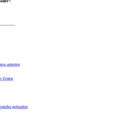
poiler>
 Anmeldung
.
tos antreten
r Zeiten
rsteller gefunden