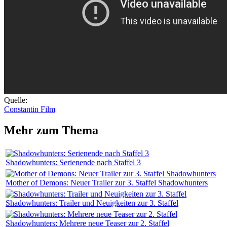
Quelle:
Constantin Film
Mehr zum Thema
Shadowhunters: Serienende nach Staffel 3
Mother of Demons: Neuer Trailer zur 3. Staffel Shadowhunters
Shadowhunters: Trailer und Neuigkeiten zur 3. Staffel
Shadowhunters: Mehrere neue Teaser zur 2. Staffel