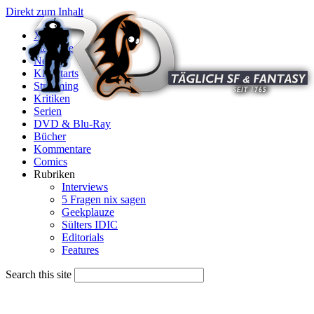
Direkt zum Inhalt
X
Startseite
News
Kinostarts
Streaming
Kritiken
Serien
DVD & Blu-Ray
Bücher
Kommentare
Comics
Rubriken
Interviews
5 Fragen nix sagen
Geekplauze
Sülters IDIC
Editorials
Features
Search this site