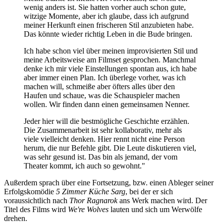
wenig anders ist. Sie hatten vorher auch schon gute,
witzige Momente, aber ich glaube, dass ich aufgrund
meiner Herkunft einen frischeren Stil anzubieten habe.
Das könnte wieder richtig Leben in die Bude bringen.
Ich habe schon viel über meinen improvisierten Stil und
meine Arbeitsweise am Filmset gesprochen. Manchmal
denke ich mir viele Einstellungen spontan aus, ich habe
aber immer einen Plan. Ich überlege vorher, was ich
machen will, schmeiße aber öfters alles über den
Haufen und schaue, was die Schauspieler machen
wollen. Wir finden dann einen gemeinsamen Nenner.
Jeder hier will die bestmögliche Geschichte erzählen.
Die Zusammenarbeit ist sehr kollaborativ, mehr als
viele vielleicht denken. Hier rennt nicht eine Person
herum, die nur Befehle gibt. Die Leute diskutieren viel,
was sehr gesund ist. Das bin als jemand, der vom
Theater kommt, ich auch so gewohnt."
Außerdem sprach über eine Fortsetzung, bzw. einen Ableger seiner
Erfolgskomödie
5 Zimmer Küche Sarg
, bei der er sich
voraussichtlich nach
Thor Ragnarok
ans Werk machen wird. Der
Titel des Films wird
We're Wolves
lauten und sich um Werwölfe
drehen.