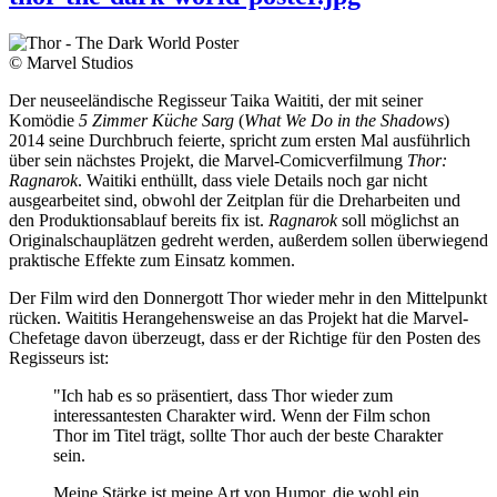
© Marvel Studios
Der neuseeländische Regisseur Taika Waititi, der mit seiner
Komödie
5 Zimmer Küche Sarg
(
What We Do in the Shadows
)
2014 seine Durchbruch feierte, spricht zum ersten Mal ausführlich
über sein nächstes Projekt, die Marvel-Comicverfilmung
Thor:
Ragnarok
. Waitiki enthüllt, dass viele Details noch gar nicht
ausgearbeitet sind, obwohl der Zeitplan für die Dreharbeiten und
den Produktionsablauf bereits fix ist.
Ragnarok
soll möglichst an
Originalschauplätzen gedreht werden, außerdem sollen überwiegend
praktische Effekte zum Einsatz kommen.
Der Film wird den Donnergott Thor wieder mehr in den Mittelpunkt
rücken. Waititis Herangehensweise an das Projekt hat die Marvel-
Chefetage davon überzeugt, dass er der Richtige für den Posten des
Regisseurs ist:
"Ich hab es so präsentiert, dass Thor wieder zum
interessantesten Charakter wird. Wenn der Film schon
Thor im Titel trägt, sollte Thor auch der beste Charakter
sein.
Meine Stärke ist meine Art von Humor, die wohl ein