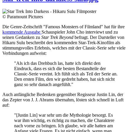
© Paramount Pictures
Die Genre-Zeitschrift "Famous Monsters of Filmland" hat für ihre
kommende Ausgabe
Schauspieler John Cho interviewt und zu
seinen Gedanken zu
Star Trek Beyond
befragt. Der Darsteller von
Hikaru Sulu beschreibt den kommenden Star-Trek-Kinofilm als
stimmungsvolles Erlebnis, welches mit der Classic-Serie sehr viele
Verbindungen aufweist:
"Als ich das Drehbuch las, hatte ich direkt den
Eindruck, dass es sich die besten Bestandteile der
Classic-Serie vereint. Ich fühlt sich als Teil der Serie an.
Den ersten Film, den wir gedreht haben, hat sich nicht
ganz so sehr danach angefühlt."
Auch anfängliche Bedenken gegenüber Regisseur Justin Lin, der
das Zepter von J. J. Abrams übernahm, lösten sich schnell in Luft
auf:
"[Justin Lin] war sehr um die Mythologie besorgt. Es
war ihm wichtig, es richtig zu machen, die Charaktere
nach vorne zu bringen. Ich glaube, wir alle hatten am
Anfang viele Fragen. Es ist nicht einfach, wenn man