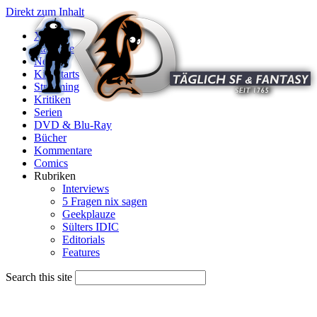
Direkt zum Inhalt
X
Startseite
News
Kinostarts
Streaming
Kritiken
Serien
DVD & Blu-Ray
Bücher
Kommentare
Comics
Rubriken
Interviews
5 Fragen nix sagen
Geekplauze
Sülters IDIC
Editorials
Features
Search this site