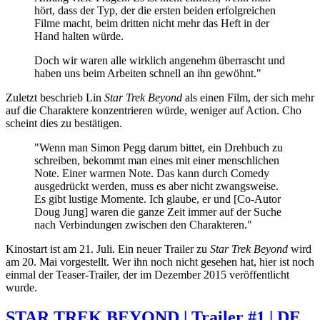
hört, dass der Typ, der die ersten beiden erfolgreichen
Filme macht, beim dritten nicht mehr das Heft in der
Hand halten würde.
Doch wir waren alle wirklich angenehm überrascht und
haben uns beim Arbeiten schnell an ihn gewöhnt."
Zuletzt beschrieb Lin
Star Trek Beyond
als einen Film, der sich mehr
auf die Charaktere konzentrieren würde, weniger auf Action. Cho
scheint dies zu bestätigen.
"Wenn man Simon Pegg darum bittet, ein Drehbuch zu
schreiben, bekommt man eines mit einer menschlichen
Note. Einer warmen Note. Das kann durch Comedy
ausgedrückt werden, muss es aber nicht zwangsweise.
Es gibt lustige Momente. Ich glaube, er und [Co-Autor
Doug Jung] waren die ganze Zeit immer auf der Suche
nach Verbindungen zwischen den Charakteren."
Kinostart ist am 21. Juli. Ein neuer Trailer zu
Star Trek Beyond
wird
am 20. Mai vorgestellt. Wer ihn noch nicht gesehen hat, hier ist noch
einmal der Teaser-Trailer, der im Dezember 2015 veröffentlicht
wurde.
STAR TREK BEYOND | Trailer #1 | DE