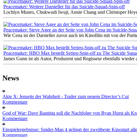
Peacemaker: Weitere Darsteller für das Suicide-Squad-Spin-off
Lochlyn Munro, Chukwudi Iwuji, Annie Chang und Christoper Heye
Peacemaker: Steve Agee an der Seite von John Cena im Suicide-Squa
Wie Cena ist der Darsteller zuvor auch im Kinofilm mit von der Parti
Peacemaker: HBO Max bestellt Serien-Spin-off zu The Suicide Squa
James Gunn ist als Autor, Produzent und Regisseur ebenfalls wieder 
News
Akte X: Jenseits der Wahrheit - Trailer zum neuem Director’s Cut
Kommentare
God of War: Dave Bautista soll die Nachfolge von Ryan Hurst als Kra
Kommentare
Einspielergebnisse: Spider-Man 4 gelingt der zweitbeste Kinostart alle
Kommentare