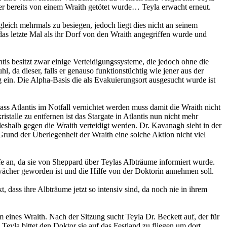
er bereits von einem Wraith getötet wurde… Teyla erwacht erneut.
ich mehrmals zu besiegen, jedoch liegt dies nicht an seinem
das letzte Mal als ihr Dorf von den Wraith angegriffen wurde und
is besitzt zwar einige Verteidigungssysteme, die jedoch ohne die
, da dieser, falls er genauso funktionstüchtig wie jener aus der
ng ein. Die Alpha-Basis die als Evakuierungsort ausgesucht wurde ist
ass Atlantis im Notfall vernichtet werden muss damit die Wraith nicht
alle zu entfernen ist das Stargate in Atlantis nun nicht mehr
eshalb gegen die Wraith verteidigt werden. Dr. Kavanagh sieht in der
Grund der Überlegenheit der Wraith eine solche Aktion nicht viel
lfe an, da sie von Sheppard über Teylas Albträume informiert wurde.
hwächer geworden ist und die Hilfe von der Doktorin annehmen soll.
 dass ihre Albträume jetzt so intensiv sind, da noch nie in ihrem
m eines Wraith. Nach der Sitzung sucht Teyla Dr. Beckett auf, der für
Teyla bittet den Doktor sie auf das Festland zu fliegen um dort