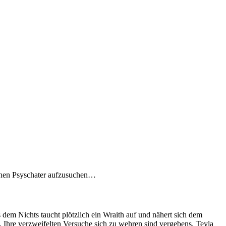
 einen Psyschater aufzusuchen…
dem Nichts taucht plötzlich ein Wraith auf und nähert sich dem
n. Ihre verzweifelten Versuche sich zu wehren sind vergebens. Teyla