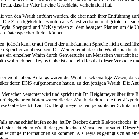
Teyla, dass ihr Vater ihr eine Geschichte verheimlicht hat.
 die von den Wraith entführt wurden, die aber nach ihrer Entführung 
. Die Zurückgekehrten wurden aus Angst verbannt und getötet, da sie 
. Teyla, Sheppard und McKay reisen zu dem besagten Planten um die Ur
inen Datenspeicher finden können.
en, jedoch kann er auf Grund der unbekannten Sprache nicht entschlüs
 Speicher zu übersetzen. Dr. Weir erkennt, dass die Wraithsprache der
dass ein einzelner Wraith durch Genversuche am Menschen versucht hat
th wahrnehmen. Teylas Gabe ist auch ein Resultat dieser Versuche und
orm erreicht haben. Anfangs waren die Wraith insektenartige Wesen, da
tiker deren DNS aufgenommen hatten, zu den jetzigen Wraith. Die Antik
n Menschen verachtet wird und spricht mit Dr. Heightmeyer über ihre 
Zurückgekehrten hörten waren die der Wraith, da durch die Gen-Experi
diese Gabe besitzt. Laut Dr. Heightmeyer ist ein persönlicher Schutz i
 Falls etwas schief laufen sollte, ist Dr. Beckett durch Elektroschocks
doch sie sieht einen Wraith der gerade einen Menschen aussaugt. Diese
 wichtige Informationen zu kommen. Als Teyla es gelingt sich an einen
aben.