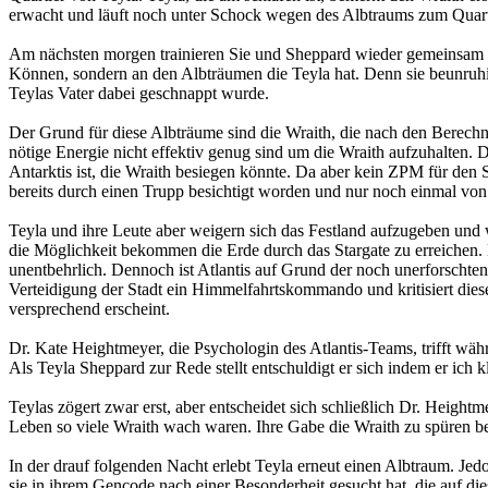
erwacht und läuft noch unter Schock wegen des Albtraums zum Quartie
Am nächsten morgen trainieren Sie und Sheppard wieder gemeinsam d
Können, sondern an den Albträumen die Teyla hat. Denn sie beunruhige
Teylas Vater dabei geschnappt wurde.
Der Grund für diese Albträume sind die Wraith, die nach den Berechnu
nötige Energie nicht effektiv genug sind um die Wraith aufzuhalten. D
Antarktis ist, die Wraith besiegen könnte. Da aber kein ZPM für den S
bereits durch einen Trupp besichtigt worden und nur noch einmal von
Teyla und ihre Leute aber weigern sich das Festland aufzugeben und w
die Möglichkeit bekommen die Erde durch das Stargate zu erreichen. D
unentbehrlich. Dennoch ist Atlantis auf Grund der noch unerforschte
Verteidigung der Stadt ein Himmelfahrtskommando und kritisiert diese
versprechend erscheint.
Dr. Kate Heightmeyer, die Psychologin des Atlantis-Teams, trifft wäh
Als Teyla Sheppard zur Rede stellt entschuldigt er sich indem er ich
Teylas zögert zwar erst, aber entscheidet sich schließlich Dr. Height
Leben so viele Wraith wach waren. Ihre Gabe die Wraith zu spüren bes
In der drauf folgenden Nacht erlebt Teyla erneut einen Albtraum. Jedo
sie in ihrem Gencode nach einer Besonderheit gesucht hat, die auf die