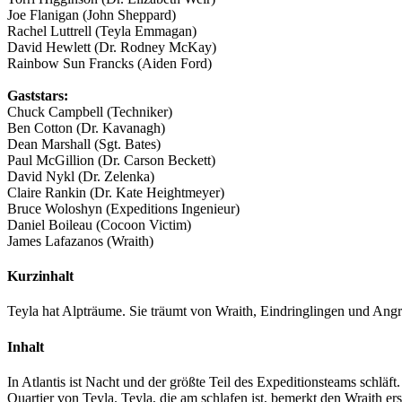
Joe Flanigan (John Sheppard)
Rachel Luttrell (Teyla Emmagan)
David Hewlett (Dr. Rodney McKay)
Rainbow Sun Francks (Aiden Ford)
Gaststars:
Chuck Campbell (Techniker)
Ben Cotton (Dr. Kavanagh)
Dean Marshall (Sgt. Bates)
Paul McGillion (Dr. Carson Beckett)
David Nykl (Dr. Zelenka)
Claire Rankin (Dr. Kate Heightmeyer)
Bruce Woloshyn (Expeditions Ingenieur)
Daniel Boileau (Cocoon Victim)
James Lafazanos (Wraith)
Kurzinhalt
Teyla hat Alpträume. Sie träumt von Wraith, Eindringlingen und Angri
Inhalt
In Atlantis ist Nacht und der größte Teil des Expeditionsteams schl
Quartier von Teyla. Teyla, die am schlafen ist, bemerkt den Wraith er