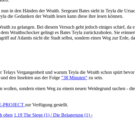
 nun in den Händen der Wraith. Sergeant Bates sieht in Teyla die Ursac
eyla die Gedanken der Wraith lesen kann diese ihre lesen können.
ith zu gelangen. Bei diesem Versuch geht jedoch einiges schief, da ei
em Wraithschocker gelingt es Bates Teyla zurückzuholen. Sie erinnert 
iff auf Atlantis nicht die Stadt selbst, sondern einen Weg zur Erde, da
ber Telays Vergangenheit und warum Teyla die Wraith schon spürt bevor
und den Insekten aus der Folge
"38 Minuten“
zu sein.
bern wollen, sondern einen Weg zu einem neuen Weidegrund suchen - die
-PROJECT
zur Verfügung gestellt.
h oben
1.19 The Siege (1) / Die Belagerung (1) ›