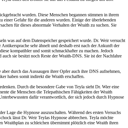
zurückgebracht wurden. Diese Menschen begannen stimmen in ihrem
zu einer Gefahr für die anderen wurden. Einige der überlebenden
sachen für dieses abnormale Verhalten der Wraith zu suchen. Sie
seln was auf dem Datenspeicher gespeichert wurde. Dr. Weir versucht
 Antikersprache sehr ähnelt und deshalb erst nach der Ankunft der
 diese kompatibler und somit schmackhafter zu machen. Jedoch
 auch sie besitzt noch Reste der Wraith-DNS. Sie ist der Nachfahre
 sie aber durch das Aussaugen ihrer Opfer auch ihre DNS aufnehmen,
er haben somit indirekt die Wraith erschaffen.
Bedenken. Durch die besondere Gabe von Teyla sieht Dr. Wier eine
mente die Menschen die Telepathischen Fähigkeiten der Wraith
m Unterbewussten dafür verantwortlich, der sich jedoch durch Hypnose
, in der Lage die Hypnose auszuschalten. Während des ersten Versuchs
r Schock lässt Dr. Weir Teylas Hypnose abbrechen. Teyla möchte
 Wraithplan zu schleichen übernimmt plötzlich eine Wraith ihren