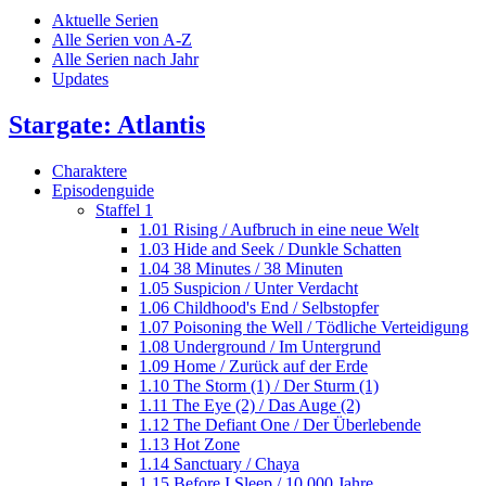
Aktuelle Serien
Alle Serien von A-Z
Alle Serien nach Jahr
Updates
Stargate: Atlantis
Charaktere
Episodenguide
Staffel 1
1.01 Rising / Aufbruch in eine neue Welt
1.03 Hide and Seek / Dunkle Schatten
1.04 38 Minutes / 38 Minuten
1.05 Suspicion / Unter Verdacht
1.06 Childhood's End / Selbstopfer
1.07 Poisoning the Well / Tödliche Verteidigung
1.08 Underground / Im Untergrund
1.09 Home / Zurück auf der Erde
1.10 The Storm (1) / Der Sturm (1)
1.11 The Eye (2) / Das Auge (2)
1.12 The Defiant One / Der Überlebende
1.13 Hot Zone
1.14 Sanctuary / Chaya
1.15 Before I Sleep / 10.000 Jahre