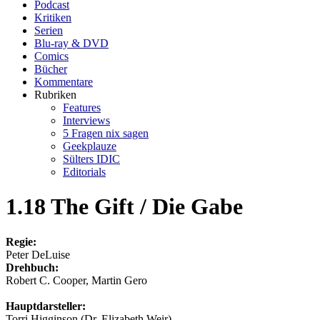
Podcast
Kritiken
Serien
Blu-ray & DVD
Comics
Bücher
Kommentare
Rubriken
Features
Interviews
5 Fragen nix sagen
Geekplauze
Sülters IDIC
Editorials
1.18 The Gift / Die Gabe
Regie:
Peter DeLuise
Drehbuch:
Robert C. Cooper, Martin Gero
Hauptdarsteller:
Torri Higginson (Dr. Elizabeth Weir)