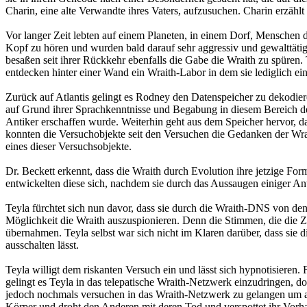
Charin, eine alte Verwandte ihres Vaters, aufzusuchen. Charin erzählt 
Vor langer Zeit lebten auf einem Planeten, in einem Dorf, Menschen
Kopf zu hören und wurden bald darauf sehr aggressiv und gewalttätig
besaßen seit ihrer Rückkehr ebenfalls die Gabe die Wraith zu spüren
entdecken hinter einer Wand ein Wraith-Labor in dem sie lediglich e
Zurück auf Atlantis gelingt es Rodney den Datenspeicher zu dekodier
auf Grund ihrer Sprachkenntnisse und Begabung in diesem Bereich den
Antiker erschaffen wurde. Weiterhin geht aus dem Speicher hervor, 
konnten die Versuchobjekte seit den Versuchen die Gedanken der Wrai
eines dieser Versuchsobjekte.
Dr. Beckett erkennt, dass die Wraith durch Evolution ihre jetzige F
entwickelten diese sich, nachdem sie durch das Aussaugen einiger An
Teyla fürchtet sich nun davor, dass sie durch die Wraith-DNS von de
Möglichkeit die Wraith auszuspionieren. Denn die Stimmen, die die 
übernahmen. Teyla selbst war sich nicht im Klaren darüber, dass sie 
ausschalten lässt.
Teyla willigt dem riskanten Versuch ein und lässt sich hypnotisieren.
gelingt es Teyla in das telepatische Wraith-Netzwerk einzudringen, 
jedoch nochmals versuchen in das Wraith-Netzwerk zu gelangen um an
Körper und droht den Anderen mit deren Tod und verspottet ihr Vorh