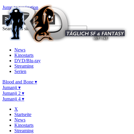
Jump to navigation
Search this site
News
Kinostarts
DVD/Blu-ray
Streaming
Serien
Blood and Bone ▾
Jumanji ▾
Jumanji 2 ▾
Jumanji 4 ▾
X
Startseite
News
Kinostarts
Streaming