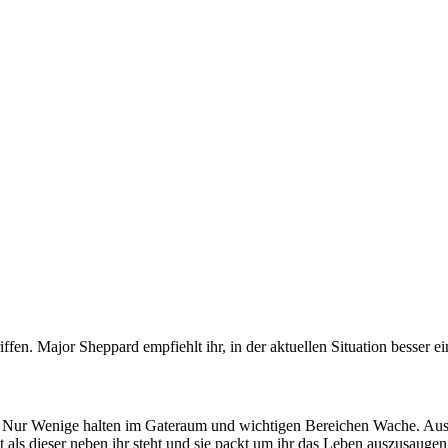
ffen. Major Sheppard empfiehlt ihr, in der aktuellen Situation besser
äft. Nur Wenige halten im Gateraum und wichtigen Bereichen Wache. Aus 
st als dieser neben ihr steht und sie packt um ihr das Leben auszusauge