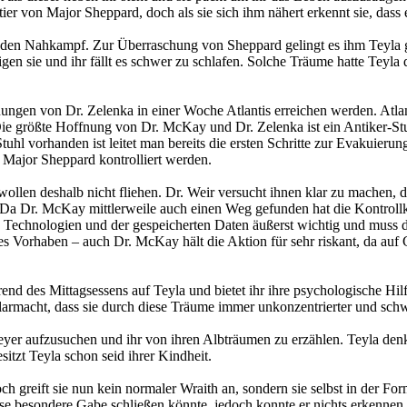
r von Major Sheppard, doch als sie sich ihm nähert erkennt sie, dass 
en Nahkampf. Zur Überraschung von Sheppard gelingt es ihm Teyla gle
n sie und ihr fällt es schwer zu schlafen. Solche Träume hatte Teyla 
ngen von Dr. Zelenka in einer Woche Atlantis erreichen werden. Atlant
ie größte Hoffnung von Dr. McKay und Dr. Zelenka ist ein Antiker-Stuhl
tuhl vorhanden ist leitet man bereits die ersten Schritte zur Evakuieru
 Major Sheppard kontrolliert werden.
ollen deshalb nicht fliehen. Dr. Weir versucht ihnen klar zu machen, d
a Dr. McKay mittlerweile auch einen Weg gefunden hat die Kontrollkrist
n Technologien und der gespeicherten Daten äußerst wichtig und muss d
s Vorhaben – auch Dr. McKay hält die Aktion für sehr riskant, da auf 
rend des Mittagsessens auf Teyla und bietet ihr ihre psychologische Hi
 klarmacht, dass sie durch diese Träume immer unkonzentrierter und sc
meyer aufzusuchen und ihr von ihren Albträumen zu erzählen. Teyla denkt,
itzt Teyla schon seid ihrer Kindheit.
ch greift sie nun kein normaler Wraith an, sondern sie selbst in der For
se besondere Gabe schließen könnte, jedoch konnte er nichts erkennen. 