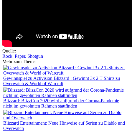
Quelle:
Rock, Paper, Shotgun
Mehr zum Thema
Gewinnspiel zu Activision Blizzard : Gewinnt 3x 2 T-Shirts zu
Overwatch & World of Warcraft
Blizzard: BlizzCon 2020 wird aufgrund der Corona-Pandemie
nicht im gewohnten Rahmen stattfinden
Blizzard Entertainment: Neue Hinweise auf Serien zu Diablo und
Overwatch