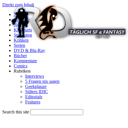
Direkt zum Inhalt
X
Startseite
News
Kinostarts
Streaming
Kritiken
Serien
DVD & Blu-Ray
Bücher
Kommentare
Comics
Rubriken
Interviews
5 Fragen nix sagen
Geekplauze
Sülters IDIC
Editorials
Features
Search this site