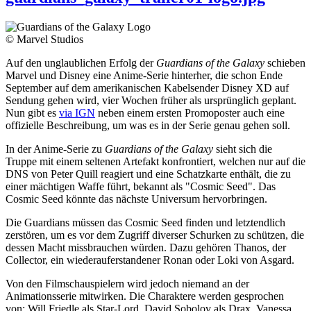
© Marvel Studios
Auf den unglaublichen Erfolg der
Guardians of the Galaxy
schieben
Marvel und Disney eine Anime-Serie hinterher, die schon Ende
September auf dem amerikanischen Kabelsender Disney XD auf
Sendung gehen wird, vier Wochen früher als ursprünglich geplant.
Nun gibt es
via IGN
neben einem ersten Promoposter auch eine
offizielle Beschreibung, um was es in der Serie genau gehen soll.
In der Anime-Serie zu
Guardians of the Galaxy
sieht sich die
Truppe mit einem seltenen Artefakt konfrontiert, welchen nur auf die
DNS von Peter Quill reagiert und eine Schatzkarte enthält, die zu
einer mächtigen Waffe führt, bekannt als "Cosmic Seed". Das
Cosmic Seed könnte das nächste Universum hervorbringen.
Die Guardians müssen das Cosmic Seed finden und letztendlich
zerstören, um es vor dem Zugriff diverser Schurken zu schützen, die
dessen Macht missbrauchen würden. Dazu gehören Thanos, der
Collector, ein wiederauferstandener Ronan oder Loki von Asgard.
Von den Filmschauspielern wird jedoch niemand an der
Animationsserie mitwirken. Die Charaktere werden gesprochen
von: Will Friedle als Star-Lord, David Sobolov als Drax, Vanessa