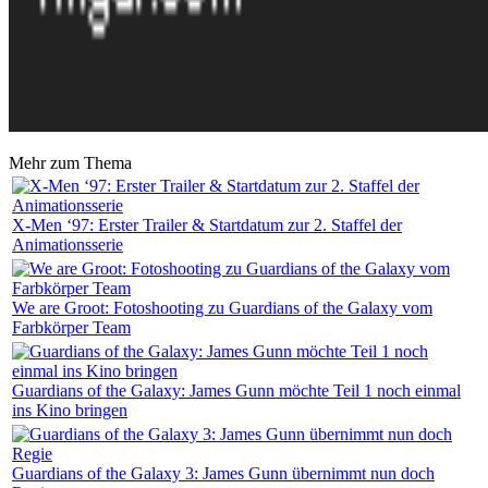
Mehr zum Thema
X-Men ‘97: Erster Trailer & Startdatum zur 2. Staffel der
Animationsserie
We are Groot: Fotoshooting zu Guardians of the Galaxy vom
Farbkörper Team
Guardians of the Galaxy: James Gunn möchte Teil 1 noch einmal
ins Kino bringen
Guardians of the Galaxy 3: James Gunn übernimmt nun doch