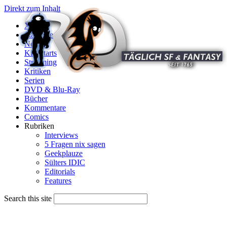
Direkt zum Inhalt
X
Startseite
News
Kinostarts
Streaming
Kritiken
Serien
DVD & Blu-Ray
Bücher
Kommentare
Comics
Rubriken
Interviews
5 Fragen nix sagen
Geekplauze
Sülters IDIC
Editorials
Features
Search this site