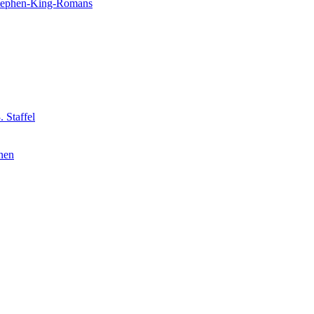
 Stephen-King-Romans
 Staffel
nnen