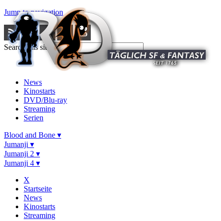
Jump to navigation
Search this site
News
Kinostarts
DVD/Blu-ray
Streaming
Serien
Blood and Bone ▾
Jumanji ▾
Jumanji 2 ▾
Jumanji 4 ▾
X
Startseite
News
Kinostarts
Streaming