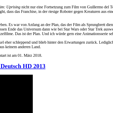
Rim: Uprising
nicht nur eine Fortsetzung zum Film von Guillermo del To
t, dass das Franchise, in der riesige Roboter gegen Kreaturen aus ei
geben. Es war von Anfang an der Plan, das der Film als Sprungbrett di
essen Ende das Universum dann wie bei Star Wars oder Star Trek auswe
elfilme. Das ist der Plan. Und ich würde gern eine Animationsserie se
el eher schleppend und blieb hinter den Erwartungen zurück. Lediglic
 aus keinem anderen Land.
tart ist am 01. März 2018.
 Deutsch HD 2013