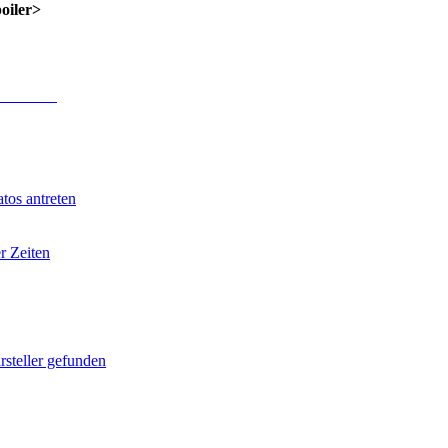
poiler>
 Anmeldung
.
tos antreten
r Zeiten
rsteller gefunden