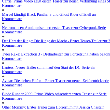
Carrie: Prime Video zeigt ersten Teaser zur neuen Verfilmung eines
Kommentare
Marvel kündigt Black Panther 3 und Ghost Rider offiziell an
Kommentare
Neuromancer: Apple präsentiert ersten Teaser zur Cyberpunk-Serie
Kommentare
Der Herr der Ringe: Die Ringe der Macht - Erster Teaser-Trailer zur 3.
Kommentare
Tyler Rake: Extraction 3 - Dreharbeiten zur Fortsetzung haben bego
Kommentare
Lanters: Neuer Trailer stimmt auf den Start der DC-Serie ein
Kommentare
Avatar: Die sieben Häfen – Erster Teaser zur neuen Zeichentrickserie
Kommentare
Blade Runner 2099: Prime Video präsentiert ersten Teaser zur Serie
Kommentare
Other Mommy: Erster Trailer zum Horrorfilm mit Jessica Chastain