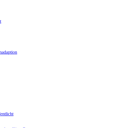
t
nadaption
entlicht