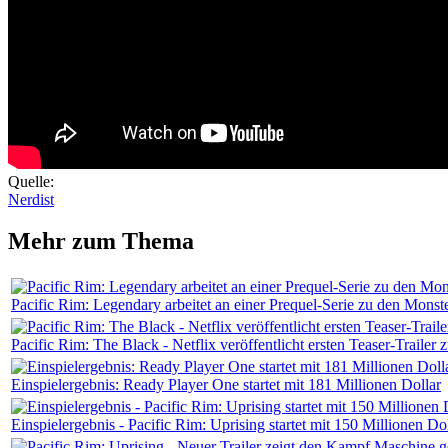
Quelle:
Nerdist
Mehr zum Thema
Pacific Rim: Legendary arbeitet an einer Prequel-Serie zu den Monst
Pacific Rim: The Black - Netflix veröffentlicht ersten Teaser-Trailer 
Einspielergebnis: Ready Player One startet mit 181 Millionen Dollar
Einspielergebnis - Pacific Rim: Uprising startet mit 150 Millionen D