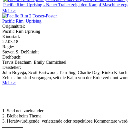
Pacific Rim: Uprising - Neuer Trailer zeigt den Kampf Maschine ge
Mehr >
Pacific Rim: Uprising
Originaltitel:
Pacific Rim Uprising
Kinostart:
22.03.18
Regie:
Steven S. DeKnight
Drehbuch:
Travis Beacham, Emily Carmichael
Darsteller:
John Boyega, Scott Eastwood, Tian Jing, Charlie Day, Rinko Kikuc
Zehn Jahre sind vergangen, seit die Kaiju von der Erde verbannt wur
Mehr >
Regeln für Kommentare:
1. Seid nett zueinander.
2. Bleibt beim Thema.
3. Herabwürdigende, verletzende oder respektlose Kommentare werde