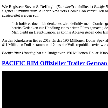
Wie Regisseur Steven S. DeKnight (
Daredevil
) enthüllte, ist
Pacific 
eigenes Filmuniversum. Auf der New York Comic Con verriet DeKnigh
ausgeweitet werden soll:
"Ich hoffe es doch. Ich denke, es wird definitiv mehr Comics 
bereits Gedanken zur Handlung eines dritten Films gemacht, d
Man bleibt im Haupt-Kanon, es könnte Ableger geben oder Einz
An den Kinokassen lief es 2013 für das 190-Millionen-Dollar-Spektak
411 Millionen Dollar stammen 112 aus der Volksrepublik, soviel wie
Pacific Rim: Uprising
hat ein Budget von 150 Millionen Dollar. Kinos
PACIFIC RIM Offizieller Trailer German