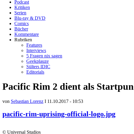
Podcast
Kritiken
Serien
Blu-ray & DVD
Comics
Bücher
Kommentare
Rubriken
Features
Interviews
5 Fragen nix sagen
Geekplauze
Sülters IDIC
Editorials
Pacific Rim 2 dient als Startpu
von
Sebastian Lorenz
I 11.10.2017 - 10:53
pacific-rim-uprising-official-logo.jpg
© Universal Studios