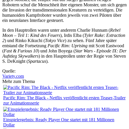
Robotern schuf die Menschheit ihre eigenen Monster, um sich gegen
die Invasion der transdimensionalen Kreaturen zu verteidigen. Die
humanoiden Kampfroboter wurden jeweils von zwei Piloten über
ein neurolanes Interface gesteuert.
In den Hauptrollen waren unter anderem Charlie Hunnam (
Rebel
Moon – Teil 1: Kind des Feuers
), Irdis Elba (
Tyler Rake: Extraction
2
) und Rinko Kikuchi (
Tokyo Vice
) zu sehen. Fünf Jahre später
entstand die Fortsetzung
Pacific Rim: Uprising
mit Scott Eastwood
(
Fast & Furious 10
) und John Boyega (
Star Wars - Episode IX: Der
Aufstieg Skywalkers
) in den Hauptrollen unter der Regie von Steven
S. DeKnight (
Spartacus
).
Quelle:
Variety.com
Mehr zum Thema
Pacific Rim: The Black - Netflix veröffentlicht ersten Teaser-Trailer
zur Animationsserie
Einspielergebnis: Ready Player One startet mit 181 Millionen
Dollar