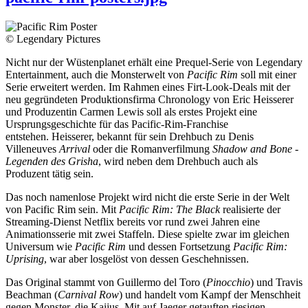
© Legendary Pictures
Nicht nur der Wüstenplanet erhält eine Prequel-Serie von Legendary
Entertainment, auch die Monsterwelt von
Pacific Rim
soll mit einer
Serie erweitert werden. Im Rahmen eines Firt-Look-Deals mit der
neu gegründeten Produktionsfirma Chronology von Eric Heisserer
und Produzentin Carmen Lewis soll als erstes Projekt eine
Ursprungsgeschichte für das Pacific-Rim-Franchise
entstehen. Heisserer, bekannt für sein Drehbuch zu Denis
Villeneuves
Arrival
oder die Romanverfilmung
Shadow and Bone -
Legenden des Grisha
, wird neben dem Drehbuch auch als
Produzent tätig sein.
Das noch namenlose Projekt wird nicht die erste Serie in der Welt
von Pacific Rim sein. Mit
Pacific Rim: The Black
realisierte der
Streaming-Dienst Netflix bereits vor rund zwei Jahren eine
Animationsserie mit zwei Staffeln. Diese spielte zwar im gleichen
Universum wie
Pacific Rim
und dessen Fortsetzung
Pacific Rim:
Uprising
, war aber losgelöst von dessen Geschehnissen.
Das Original stammt von Guillermo del Toro (
Pinocchio
) und Travis
Beachman (
Carnival Row
) und handelt vom Kampf der Menschheit
gegen Monster, die Kaijus. Mit auf Jaeger getauften riesigen