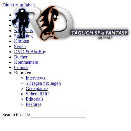
Direkt zum Inhalt
X
Startseite
News
Kinostarts
Streaming
Kritiken
Serien
DVD & Blu-Ray
Bücher
Kommentare
Comics
Rubriken
Interviews
5 Fragen nix sagen
Geekplauze
Sülters IDIC
Editorials
Features
Search this site