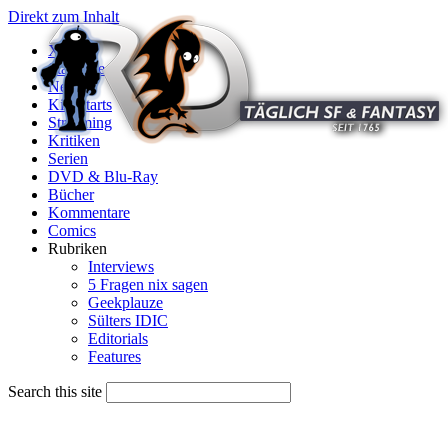
Direkt zum Inhalt
X
Startseite
News
Kinostarts
Streaming
Kritiken
Serien
DVD & Blu-Ray
Bücher
Kommentare
Comics
Rubriken
Interviews
5 Fragen nix sagen
Geekplauze
Sülters IDIC
Editorials
Features
Search this site