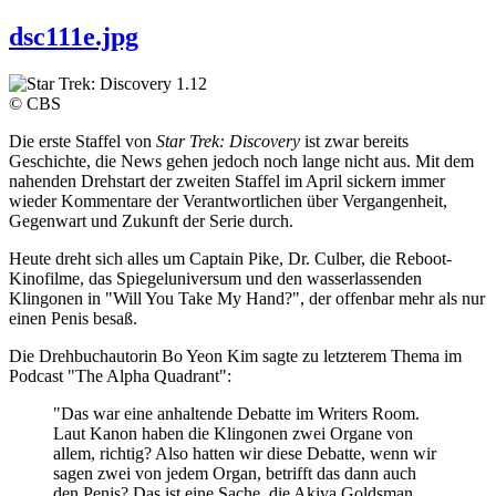
dsc111e.jpg
© CBS
Die erste Staffel von
Star Trek: Discovery
ist zwar bereits
Geschichte, die News gehen jedoch noch lange nicht aus. Mit dem
nahenden Drehstart der zweiten Staffel im April sickern immer
wieder Kommentare der Verantwortlichen über Vergangenheit,
Gegenwart und Zukunft der Serie durch.
Heute dreht sich alles um Captain Pike, Dr. Culber, die Reboot-
Kinofilme, das Spiegeluniversum und den wasserlassenden
Klingonen in "Will You Take My Hand?", der offenbar mehr als nur
einen Penis besaß.
Die Drehbuchautorin Bo Yeon Kim sagte zu letzterem Thema im
Podcast "The Alpha Quadrant":
"Das war eine anhaltende Debatte im Writers Room.
Laut Kanon haben die Klingonen zwei Organe von
allem, richtig? Also hatten wir diese Debatte, wenn wir
sagen zwei von jedem Organ, betrifft das dann auch
den Penis? Das ist eine Sache, die Akiva Goldsman