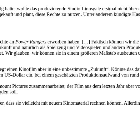
olg hatte, wollte das produzierende Studio Lionsgate erstmal nicht übe
ekauft und plant, diese Rechte zu nutzen. Unter anderem kündigte Has
echte an
Power Rangers
erworben haben. […] Faktisch können wir di
Zukunft und natürlich als Spielzeug und Videospielen und andern Produkt
t. Wir glauben, wir können sie in einem größeren Maßstab ausbeuten u
legt einen Kinofilm aber in eine unbestimmte „Zukunft“. Könnte das dam
nen US-Dollar ein, bei einem geschätzten Produktionsaufwand von rund 
nt Pictures zusammenarbeitet, der Film aus dem letzten Jahr aber von
den soll.
r, dass sie vielleicht mit neuem Kinomaterial rechnen können. Allerdi