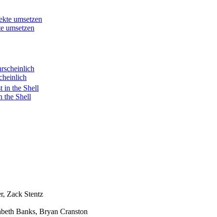
te umsetzen
cheinlich
 the Shell
r, Zack Stentz
abeth Banks, Bryan Cranston