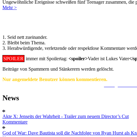
Ungewöhnliche Ereignisse schweißen fünf Teenager zusammen, die plö
Mehr >
Regeln für Kommentare:
1. Seid nett zueinander.
2. Bleibt beim Thema.
3. Herabwürdigende, verletzende oder respektlose Kommentare werde
SPOILER
immer mit Spoilertag:
<spoiler>
Vader ist Lukes Vater
</s
Beiträge von Spammern und Stänkerern werden gelöscht.
Nur angemeldete Benutzer können kommentieren.
Ein Konto zu erstellen ist einfach und unkompliziert.
Hier geht's zur
News
Akte X: Jenseits der Wahrheit - Trailer zum neuem Director’s Cut
Kommentare
God of War: Dave Bautista soll die Nachfolge von Ryan Hurst als Kra