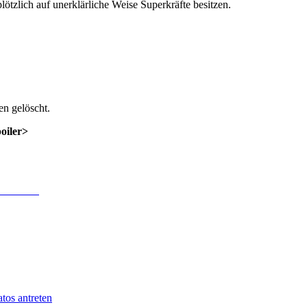
tzlich auf unerklärliche Weise Superkräfte besitzen.
n gelöscht.
poiler>
 Anmeldung
.
tos antreten