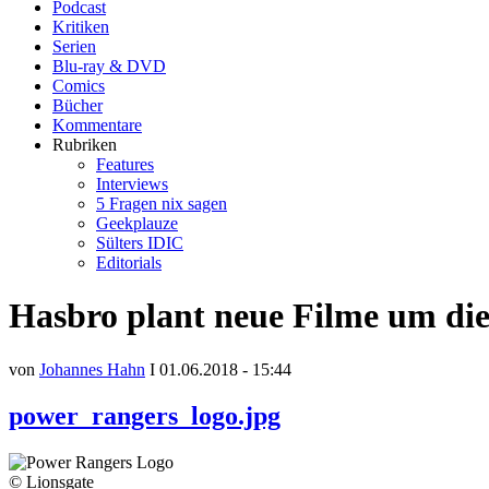
Podcast
Kritiken
Serien
Blu-ray & DVD
Comics
Bücher
Kommentare
Rubriken
Features
Interviews
5 Fragen nix sagen
Geekplauze
Sülters IDIC
Editorials
Hasbro plant neue Filme um di
von
Johannes Hahn
I 01.06.2018 - 15:44
power_rangers_logo.jpg
© Lionsgate