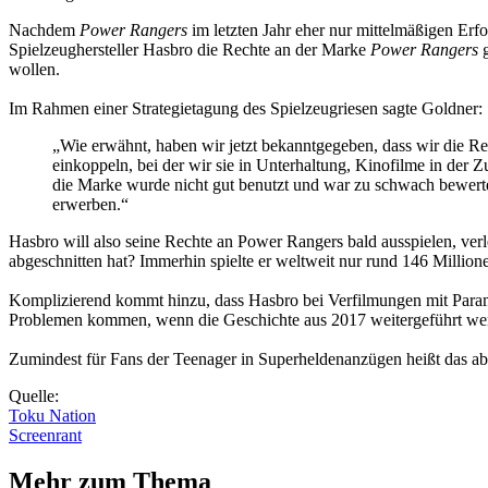
Nachdem
Power Rangers
im letzten Jahr eher nur mittelmäßigen Erf
Spielzeughersteller Hasbro die Rechte an der Marke
Power Rangers
g
wollen.
Im Rahmen einer Strategietagung des Spielzeugriesen sagte Goldner:
„Wie erwähnt, haben wir jetzt bekanntgegeben, dass wir die R
einkoppeln, bei der wir sie in Unterhaltung, Kinofilme in der 
die Marke wurde nicht gut benutzt und war zu schwach bewerte
erwerben.“
Hasbro will also seine Rechte an Power Rangers bald ausspielen, ver
abgeschnitten hat? Immerhin spielte er weltweit nur rund 146 Millio
Komplizierend kommt hinzu, dass Hasbro bei Verfilmungen mit Paramou
Problemen kommen, wenn die Geschichte aus 2017 weitergeführt wer
Zumindest für Fans der Teenager in Superheldenanzügen heißt das abe
Quelle:
Toku Nation
Screenrant
Mehr zum Thema