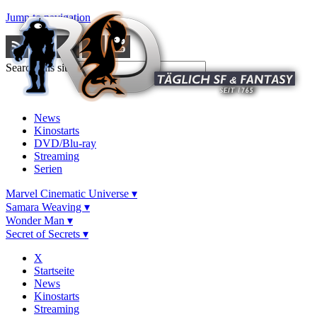
Jump to navigation
Search this site
News
Kinostarts
DVD/Blu-ray
Streaming
Serien
Marvel Cinematic Universe ▾
Samara Weaving ▾
Wonder Man ▾
Secret of Secrets ▾
X
Startseite
News
Kinostarts
Streaming