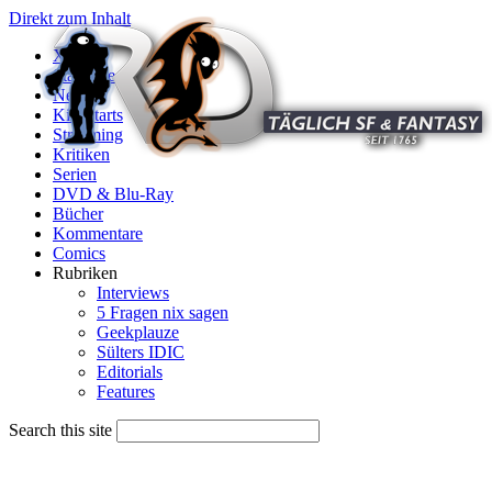
Direkt zum Inhalt
X
Startseite
News
Kinostarts
Streaming
Kritiken
Serien
DVD & Blu-Ray
Bücher
Kommentare
Comics
Rubriken
Interviews
5 Fragen nix sagen
Geekplauze
Sülters IDIC
Editorials
Features
Search this site