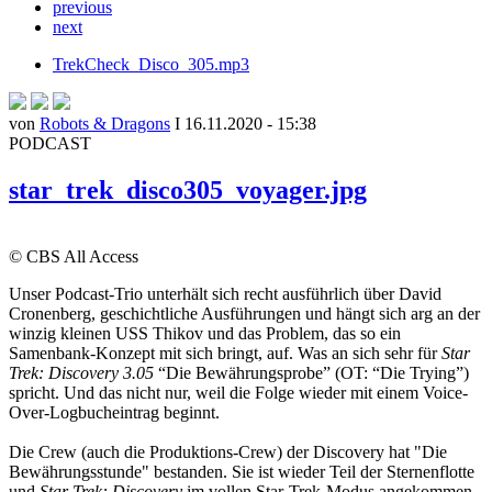
previous
next
TrekCheck_Disco_305.mp3
von
Robots & Dragons
I 16.11.2020 - 15:38
PODCAST
star_trek_disco305_voyager.jpg
© CBS All Access
Unser Podcast-Trio unterhält sich recht ausführlich über David
Cronenberg, geschichtliche Ausführungen und hängt sich arg an der
winzig kleinen USS Thikov und das Problem, das so ein
Samenbank-Konzept mit sich bringt, auf. Was an sich sehr für
Star
Trek: Discovery 3.05
“Die Bewährungsprobe” (OT: “Die Trying”)
spricht. Und das nicht nur, weil die Folge wieder mit einem Voice-
Over-Logbucheintrag beginnt.
Die Crew (auch die Produktions-Crew) der Discovery hat "Die
Bewährungsstunde" bestanden. Sie ist wieder Teil der Sternenflotte
und
Star Trek: Discovery
im vollen Star-Trek-Modus angekommen.