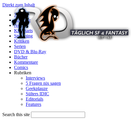
Direkt zum Inhalt
X
Startseite
News
Kinostarts
Streaming
Kritiken
Serien
DVD & Blu-Ray
Bücher
Kommentare
Comics
Rubriken
Interviews
5 Fragen nix sagen
Geekplauze
Sülters IDIC
Editorials
Features
Search this site