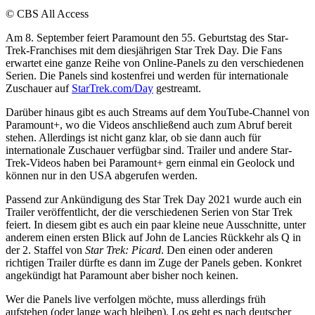
© CBS All Access
Am 8. September feiert Paramount den 55. Geburtstag des Star-
Trek-Franchises mit dem diesjährigen Star Trek Day. Die Fans
erwartet eine ganze Reihe von Online-Panels zu den verschiedenen
Serien. Die Panels sind kostenfrei und werden für internationale
Zuschauer auf
StarTrek.com/Day
gestreamt.
Darüber hinaus gibt es auch Streams auf dem YouTube-Channel von
Paramount+, wo die Videos anschließend auch zum Abruf bereit
stehen. Allerdings ist nicht ganz klar, ob sie dann auch für
internationale Zuschauer verfügbar sind. Trailer und andere Star-
Trek-Videos haben bei Paramount+ gern einmal ein Geolock und
können nur in den USA abgerufen werden.
Passend zur Ankündigung des Star Trek Day 2021 wurde auch ein
Trailer veröffentlicht, der die verschiedenen Serien von Star Trek
feiert. In diesem gibt es auch ein paar kleine neue Ausschnitte, unter
anderem einen ersten Blick auf John de Lancies Rückkehr als Q in
der 2. Staffel von
Star Trek: Picard
. Den einen oder anderen
richtigen Trailer dürfte es dann im Zuge der Panels geben. Konkret
angekündigt hat Paramount aber bisher noch keinen.
Wer die Panels live verfolgen möchte, muss allerdings früh
aufstehen (oder lange wach bleiben). Los geht es nach deutscher