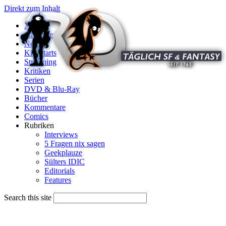
Direkt zum Inhalt
X
Startseite
News
Kinostarts
Streaming
Kritiken
Serien
DVD & Blu-Ray
Bücher
Kommentare
Comics
Rubriken
Interviews
5 Fragen nix sagen
Geekplauze
Sülters IDIC
Editorials
Features
Search this site