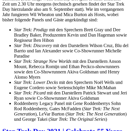
Zeit um 2.30 Uhr morgens (technisch gesehen findet der Star Trek
Day hierzulande also am 9. September statt). Wie im vergangenen
Jahr fungieren Wil Wheaton und Mica Burton als Hosts, wobei
bisher folgende Panels und Gäste angekündigt sind:
Star Trek: Prodigy
mit den Sprechern Brett Gray und Dee
Bradley Baker, Produzenten Kevin und Dan Hageman sowie
Regisseur Ben Hibon
Star Trek: Discovery
mit den Darstellern Wilson Cruz, Blu del
Barrio und Ian Alexander sowie Co-Showrunner Michelle
Paradise
Star Trek: Strange New Worlds
mit den Darstellern Anson
Mount, Rebecca Romijn und Ethan Peckco-showrunners
sowie den Co-Showrunnern Akiva Goldsman und Henry
Alonso Myers
Star Trek: Lower Decks
mit den Sprechern Noël Wells und
Eugene Cordero sowie Serienschöpfer Mike McMahan
Star Trek: Picard
mit den Darstellern Patrick Stewart und Jeri
Ryan sowie Co-Showrunner Akiva Goldsman
Roddenberry Legacy Panel mit Gene Roddenberrys Sohn
Rod Roddenberry, Gates McFadden (
Star Trek: The Next
Generation
), LeVar Burton (
Star Trek: The Next Generation
)
und George Takei (
Star Trek: The Original Series
)