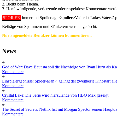
2. Bleibt beim Thema.
3. Herabwürdigende, verletzende oder respektlose Kommentare werde
SPOILER
immer mit Spoilertag:
<spoiler>
Vader ist Lukes Vater
</s
Beiträge von Spammern und Stänkerern werden gelöscht.
Nur angemeldete Benutzer können kommentieren.
Ein Konto zu erstellen ist einfach und unkompliziert.
Hier geht's zur
News
God of War: Dave Bautista soll die Nachfolge von Ryan Hurst als Kra
Kommentare
Einspielergebnisse: Spider-Man 4 gelingt der zweitbeste Kinostart alle
Kommentare
Crystal Lake: Die Serie wird hierzulande von HBO Max gezeigt
Kommentare
The Secret of Secrets: Netflix hat mit Morgan Spector seinen Hauptda
Kommentare