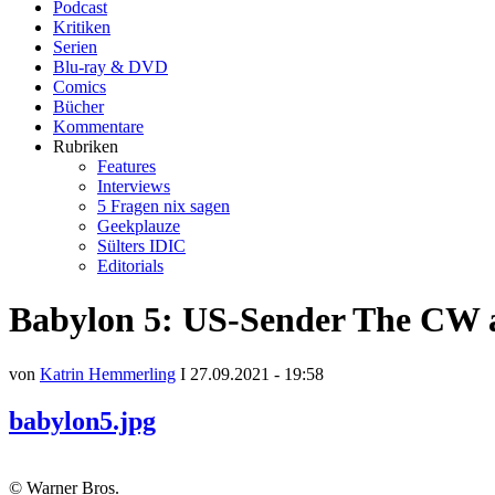
Podcast
Kritiken
Serien
Blu-ray & DVD
Comics
Bücher
Kommentare
Rubriken
Features
Interviews
5 Fragen nix sagen
Geekplauze
Sülters IDIC
Editorials
Babylon 5: US-Sender The CW a
von
Katrin Hemmerling
I 27.09.2021 - 19:58
babylon5.jpg
© Warner Bros.