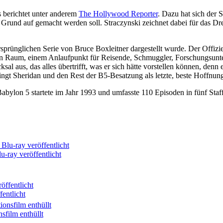
 berichtet unter anderem
The Hollywood Reporter
. Dazu hat sich der 
n Grund auf gemacht werden soll. Straczynski zeichnet dabei für das D
ursprünglichen Serie von Bruce Boxleitner dargestellt wurde. Der Offizi
len Raum, einem Anlaufpunkt für Reisende, Schmuggler, Forschungsunt
ksal aus, das alles übertrifft, was er sich hätte vorstellen können, den
 bringt Sheridan und den Rest der B5-Besatzung als letzte, beste Hoffnu
Babylon 5 startete im Jahr 1993 und umfasste 110 Episoden in fünf Sta
u-ray veröffentlicht
entlicht
sfilm enthüllt