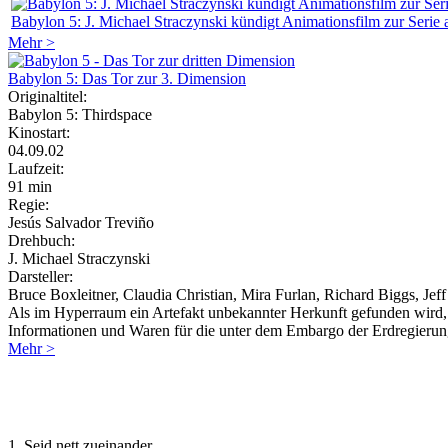
Babylon 5: J. Michael Straczynski kündigt Animationsfilm zur Serie 
Mehr >
Babylon 5: Das Tor zur 3. Dimension
Originaltitel:
Babylon 5: Thirdspace
Kinostart:
04.09.02
Laufzeit:
91 min
Regie:
Jesús Salvador Treviño
Drehbuch:
J. Michael Straczynski
Darsteller:
Bruce Boxleitner, Claudia Christian, Mira Furlan, Richard Biggs, Jef
Als im Hyperraum ein Artefakt unbekannter Herkunft gefunden wird, d
Informationen und Waren für die unter dem Embargo der Erdregierung
Mehr >
Regeln für Kommentare:
1. Seid nett zueinander.