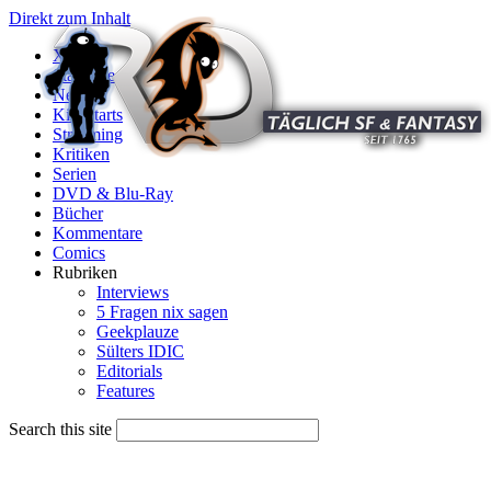
Direkt zum Inhalt
X
Startseite
News
Kinostarts
Streaming
Kritiken
Serien
DVD & Blu-Ray
Bücher
Kommentare
Comics
Rubriken
Interviews
5 Fragen nix sagen
Geekplauze
Sülters IDIC
Editorials
Features
Search this site