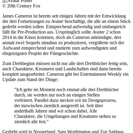
© 20th Century Fox
James Cameron ist bereits seit einigen Jahren mit der Entwicklung
der drei Fortsetzungen zu
Avatar
beschäftigt, die alle an einem Stück
gedreht werden sollen. Entsprechend aufwendig und umfangreich
fällt die Pre-Production aus. Ursprünglich sollte
Avatar 2
schon
2014 in die Kinos kommen, doch als Cameron ankündigte, drei
anstatt zwei Sequels simultan zu produzieren, vergößerte sich der
Aufwand entsprechend und mutierte zum aufwendigsten und
ehrgeizigsten Projekt der Filmgeschichte.
Zum Drehbeginn müssen nicht nur alle drei Drehbücher fertig sein,
auch Charaktere, Kreaturen und Landschaften sind dann bereits
komplett ausgearbeitet. Cameron gibt bei Entertainment Weekly ein
Update zum Stand der Dinge:
"Ich gehe im Moment noch einmal alle drei Drehbücher
durch, sie werden nur noch an einigen Stellen
verfeinert. Parallel dazu stecken wir im Designprozess,
der inzwischen ziemlich ausgereift ist. Seit über
anderthalb Jahren sind wir schon dabei. Alle
Charaktere, die Umgebungen und Kreaturen stehen so
ziemlich alle fest."
Gedreht wird in Neuseeland. Sam Worthington und Zoe Saldana