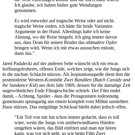
Ich glaube, wir haben bisher gute Wendungen
genommen.
Es wird entweder auf tragische Weise oder auf nicht-
tragische Weise enden, ich hätte für beide Varianten
Argumente in der Hand. Allerdings habe ich keine
Ahnung, wo die Reise hingeht. Ich ging immer davon
aus, dass Dean für seinen Bruder das ultimative Opfer
bringen wird. Wenn ich mir etwas aussuchen müsste,
dann das."
Jared Padalecki auf der anderen Seite wünscht sich ein etwas
hoffnungsfroheres, offenes Ende, welches zeigt, wie die Jungs sich
in die nächste Schlacht stürzen. Als Inspirationsquelle dient ihm die
postmoderne Western-Komödie
Zwei Banditen
(
Butch Cassidy and
the Sundance Kid
) aus dem Jahr 1969, dessen für die damalige Zeit
ungewöhnliches Ende Filmgeschichte schrieb. Der Film endet
damit, - Achtung, Spoiler - dass die Protagonisten todesmutig
gemeinsam sprungartig aus einem komplett vom Militär umstellten
Haus stürzen. Das endgültige Schicksal bleibt dabei jedoch offen.
"Ein Teil von mir hat schon immer gedacht, dass es toll
wäre, wenn die Jungs von unüberwindbaren Hürden
umgeben wären, das Bild einfriert und man nur hören
kann, was vor sich geht, so wie beim Film
Zwei