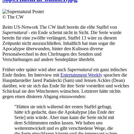
© The CW
Beim US-Network The CW läuft bereits die elfte Staffel von
Supernatural
- ein Ende scheint nicht in Sicht. Die Serie wurde
bereits für eine zwölfte verlängert, Staffel 13 wäre zu diesem
Zeitpunkt nicht auszuschließen. Inhaltlich hat man sogar die
Apocalypse überwunden, hinter den Kulissen diverse
Personalwechsel in den Chefetagen des Senders und
Verschiebungen auf andere Sendeplätze überlebt.
Früher oder später wird aber auch
Supernatural
ein ganz irdisches
Ende finden. Im Interview mit
Entertainment Weekly
sprachen die
Hauptdarsteller Jared Padalecki (Sam) und Jensen Ackles (Dean)
darüber, wie sie sich das Ende für ihre Serie vorstellen und welches
Schicksal sie den Winchesters wünschen. Letzterer hätte nichts
gegen einen düsteren Abgang einzuwenden:
"Hätten sie mich während der ersten Staffel gefragt,
hätte ich gedacht, dass die Apokalypse [das Ende der
Serie] sein würde. Aber man kann die Serie nicht mit
dem Schlimmsten enden lassen. Wir haben uns
weiterentwickelt und es gibt verschiedene Wege, die
die Serie einschlagen könnte und die interessant wären.