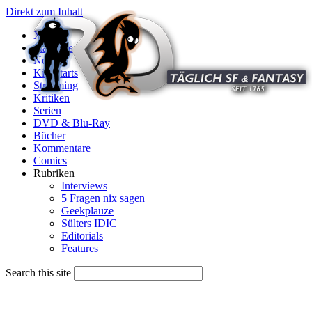
Direkt zum Inhalt
X
Startseite
News
Kinostarts
Streaming
Kritiken
Serien
DVD & Blu-Ray
Bücher
Kommentare
Comics
Rubriken
Interviews
5 Fragen nix sagen
Geekplauze
Sülters IDIC
Editorials
Features
Search this site