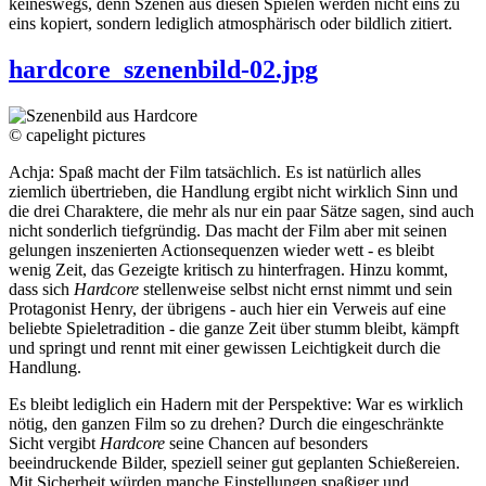
keineswegs, denn Szenen aus diesen Spielen werden nicht eins zu
eins kopiert, sondern lediglich atmosphärisch oder bildlich zitiert.
hardcore_szenenbild-02.jpg
© capelight pictures
Achja: Spaß macht der Film tatsächlich. Es ist natürlich alles
ziemlich übertrieben, die Handlung ergibt nicht wirklich Sinn und
die drei Charaktere, die mehr als nur ein paar Sätze sagen, sind auch
nicht sonderlich tiefgründig. Das macht der Film aber mit seinen
gelungen inszenierten Actionsequenzen wieder wett - es bleibt
wenig Zeit, das Gezeigte kritisch zu hinterfragen. Hinzu kommt,
dass sich
Hardcore
stellenweise selbst nicht ernst nimmt und sein
Protagonist Henry, der übrigens - auch hier ein Verweis auf eine
beliebte Spieletradition - die ganze Zeit über stumm bleibt, kämpft
und springt und rennt mit einer gewissen Leichtigkeit durch die
Handlung.
Es bleibt lediglich ein Hadern mit der Perspektive: War es wirklich
nötig, den ganzen Film so zu drehen? Durch die eingeschränkte
Sicht vergibt
Hardcore
seine Chancen auf besonders
beeindruckende Bilder, speziell seiner gut geplanten Schießereien.
Mit Sicherheit würden manche Einstellungen spaßiger und