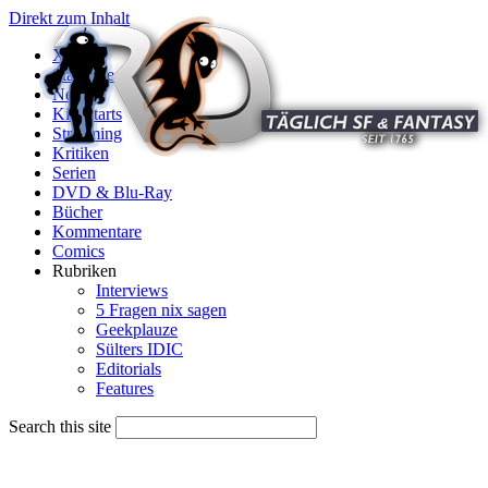
Direkt zum Inhalt
X
Startseite
News
Kinostarts
Streaming
Kritiken
Serien
DVD & Blu-Ray
Bücher
Kommentare
Comics
Rubriken
Interviews
5 Fragen nix sagen
Geekplauze
Sülters IDIC
Editorials
Features
Search this site