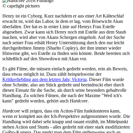
© capelight pictures
Henry ist ein Cyborg. Kurz nachdem er aus einer Art Kälteschlaf
erwacht ist, wird das Labor, in dem er lag, vom Bösewicht Akan
überfallen. Der hat es in erster Linie auf Henrys Frau Estelle
abgesehen. Zwar kann sich Henry noch mit Estelle aus dem Staub
machen, wird aber von Akans Schergen eingeholt. Auf der Suche
nach seiner Frau erhält Henry Unterstützung durch den nur leicht
durchgedrehten Jimmy (Sharlto Copley), der ihm immer wieder
Hinweise gibt, wo Estelle zu finden sein könnte. Beide bereiten sich
schließlich auf den Showdown mit Akan vor.
Es gibt Filme, die müssen einfach gedreht werden, rein als Beweis,
dass etwas möglich ist. Dazu zählt beispielsweise der
Kritikerliebling aus dem letzten Jahr,
Victoria
. Dieser Film wurde
ohne Schnitte, also am Stück gedreht und beeindruckt eher durch
diesen Einsatz für die Sache, als durch seine besonders gehaltvolle
Handlung. Zu solchen Filmen, die nach der Maxime "Weil ich's
kann" gedreht wurden, gehört auch
Hardcore
.
Hardcore
will zeigen, dass ein Action-Film funktionieren kann,
wenn er komplett aus der Ich-Perspektive aufgenommen wurde. Die
Handlung wird dabei sehr knapp und rasant erzählt, im Mittelpunkt
stehen Action und Stunts - alles gedreht mit einer stark modifizierten
GoPro-Kamera. Das merkt man dem Film stellenweise auch an,