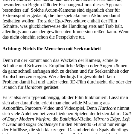
besonders zu Beginn fällt der Fischaugen-Look dieses Apparats
besonders auf. Solche Action-Kameras sind eigentlich eher für
Extremsportler gedacht, die ihre spektakulären Aktionen damit
festhalten wollen. Trotz der Ego-Perspektive enthält der Film
Schnitte, was glücklicherweise die Handlung stets auf Trab hält,
allerdings auch aus der gewünschten Immersion reißen kann. Wenn
das nicht ohnehin schon die Perspektive tut.
Achtung: Nichts für Menschen mit Seekrankheit
Denn mit der kommt auch das Wackeln der Kamera, schnelle
Schnitte und Schwenks. Empfindliche Mägen oder Augen können
da ganz schnell anfangen sich zu drehen und für Seekrankheit oder
Kopfschmerzen sorgen. Wer allerdings für gewöhnlich kein
Problem damit hat und tapfer jeden 3D-Film durchsteht, die oder der
ist auch für
Hardcore
gerüstet.
Es ist also sehr typenabhängig, ob der Film funktioniert. Lässt man
sich aber darauf ein, erlebt man eine wilde Mischung aus
Actionfilm, Parcours-Video und Videospiel. Denn
Hardcore
nimmt
sich viele Anleihen bei verschiedenen Spielen der letzten Jahre:
Call
of Duty: Modern Warfare
, die
Battlefield
-Reihe,
Mirror's Edge
,
Left
4 Dead
und sogar
Goldeneye
für den Nintendo 64 sind nur einige
der Einflüsse, die sich klar zeigen. Das mildert den Spaß allerdings