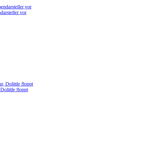
darsteller vor
Dolittle floppt