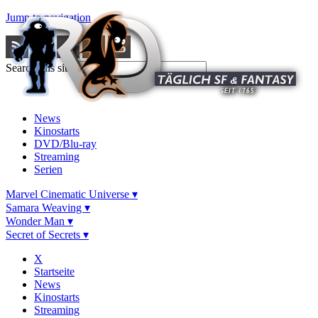
Jump to navigation
Search this site
News
Kinostarts
DVD/Blu-ray
Streaming
Serien
Marvel Cinematic Universe ▾
Samara Weaving ▾
Wonder Man ▾
Secret of Secrets ▾
X
Startseite
News
Kinostarts
Streaming