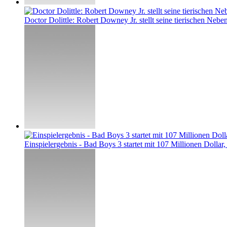
Doctor Dolittle: Robert Downey Jr. stellt seine tierischen Neben
Einspielergebnis - Bad Boys 3 startet mit 107 Millionen Dollar, 