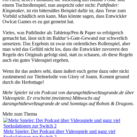
einem Tischrollenspiel, nun anspricht oder nicht:
Pathfinder:
Kingmaker
, ist ein bittersüßes Beispiel dafür ist, dass Treue zum
Vorbild schädlich sein kann. Man könnte sagen, dass Entwickler
Owlcat Games es zu gut gemeint hat.
Vieles, was Pathfinder als Tabletop/Pen & Paper so erfolgreich
gemacht hat, lässt sich im Baldur’s-Gate-Gewand nur schwerlich
umsetzen. Das Ergebnis ist zwar ein ordentliches Rollenspiel, aber
man wird das Gefühl nicht los, dass die Entwickler zuvorerst den
Regeln des Originals gefolgt sind, statt zu schauen, ob diese Regeln
auch ein gutes Videospiel ergeben.
Wenn ihr das anders seht, dann äußert euch gerne dazu oder nickt
zustimmend zur Titelmelodie von Glory of Joann. Kommt gesund
durch die Herbsttage!
Mehr Spieler ist ein Podcast von darangehtdieweltzugrunde.de über
Videospiele. Er erscheint (meistens) Mittwochs auf
darangehtdieweltzugrunde.de und Sonntags auf Robots & Dragons.
Mehr zum Thema
Mehr Spieler: Der Podcast über Videospiele und ganz viel
Spekulationen zur Switch 2