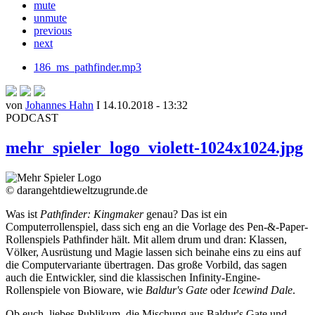
mute
unmute
previous
next
186_ms_pathfinder.mp3
von
Johannes Hahn
I 14.10.2018 - 13:32
PODCAST
mehr_spieler_logo_violett-1024x1024.jpg
© darangehtdieweltzugrunde.de
Was ist
Pathfinder: Kingmaker
genau? Das ist ein
Computerrollenspiel, dass sich eng an die Vorlage des Pen-&-Paper-
Rollenspiels Pathfinder hält. Mit allem drum und dran: Klassen,
Völker, Ausrüstung und Magie lassen sich beinahe eins zu eins auf
die Computervariante übertragen. Das große Vorbild, das sagen
auch die Entwickler, sind die klassischen Infinity-Engine-
Rollenspiele von Bioware, wie
Baldur's Gate
oder
Icewind Dale
.
Ob euch, liebes Publikum, die Mischung aus Baldur's Gate und