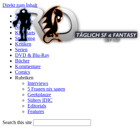
Direkt zum Inhalt
X
Startseite
News
Kinostarts
Streaming
Kritiken
Serien
DVD & Blu-Ray
Bücher
Kommentare
Comics
Rubriken
Interviews
5 Fragen nix sagen
Geekplauze
Sülters IDIC
Editorials
Features
Search this site