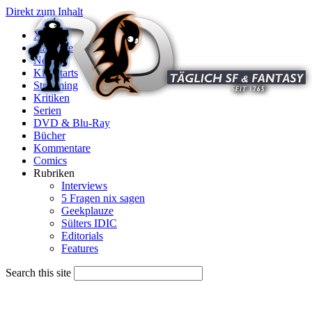
Direkt zum Inhalt
X
Startseite
News
Kinostarts
Streaming
Kritiken
Serien
DVD & Blu-Ray
Bücher
Kommentare
Comics
Rubriken
Interviews
5 Fragen nix sagen
Geekplauze
Sülters IDIC
Editorials
Features
Search this site