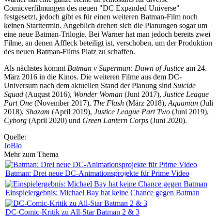
Comicverfilmungen des neuen "DC Expanded Universe"
festgesetzt, jedoch gibt es für einen weiteren Batman-Film noch
keinen Starttermin. Angeblich drehen sich die Planungen sogar um
eine neue Batman-Trilogie. Bei Warner hat man jedoch bereits zwei
Filme, an denen Affleck beteiligt ist, verschoben, um der Produktion
des neuen Batman-Films Platz zu schaffen.
Als nächstes kommt
Batman v Superman: Dawn of Justice
am 24.
März 2016 in die Kinos. Die weiteren Filme aus dem DC-
Universum nach dem aktuellen Stand der Planung sind
Suicide
Squad
(August 2016),
Wonder Woman
(Juni 2017),
Justice League
Part One
(November 2017),
The Flash
(März 2018),
Aquaman
(Juli
2018),
Shazam
(April 2019),
Justice League Part Two
(Juni 2019),
Cyborg
(April 2020) und
Green Lantern Corps
(Juni 2020).
Quelle:
JoBlo
Mehr zum Thema
Batman: Drei neue DC-Animationsprojekte für Prime Video
Einspielergebnis: Michael Bay hat keine Chance gegen Batman
DC-Comic-Kritik zu All-Star Batman 2 & 3