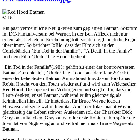
© DC
Ein paar vermeintliche Neuigkeiten zum geplanten Batman-Solofilm
im DC-Filmuniversum bei Warner, in der Ben Affleck nicht nur
erneut als Titelheld in Erscheinung tritt, sondern ggf. auch die Regie
übernimmt. So berichtet JoBlo, dass der Film sich an den
Comicbänden "Ein Tod in der Familie" / "A Death In the Family"
und dem Film "Under The Hood" bedient.
"Ein Tod in der Familie"(1988) gehört zu einer der kontroversesten
Batman-Geschichten, "Under The Hood" aus dem Jahr 2010 ist
einer der beliebtesten Batman-Animationsfilme. Jason Todd alias
Robin II steht von den Toten wieder auf und wird zum Widersacher
Red Hood. Der operiert im Verborgenen und sorgt dafür, dass die
Leute denken, er sei Batman, während er ihn gleichzeitig als
Kriminellen hinstellt. Er hinterlässt für Bruce Wayne jedoch
Hinweise auf seine wahre Identität. Auch der Joker macht Wayne
gleichzeitig das Leben schwer. Außerdem soll der Charakter Dick
Grayson auftauchen. Grayson war der erste Robin, nahm später die
Identität von Nightwing an und vertrat mehrmals Bruce Wayne als
Batman.
Warner hat eine ganze Reihe an Kinostarts für diverse