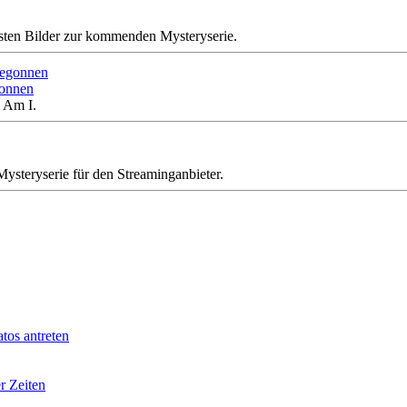
ersten Bilder zur kommenden Mysteryserie.
gonnen
 Am I.
Mysteryserie für den Streaminganbieter.
tos antreten
r Zeiten