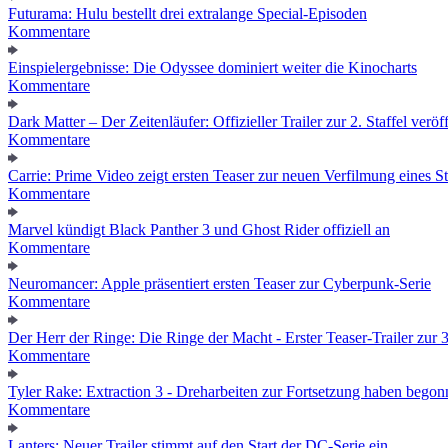
Futurama: Hulu bestellt drei extralange Special-Episoden
Kommentare
Einspielergebnisse: Die Odyssee dominiert weiter die Kinocharts
Kommentare
Dark Matter – Der Zeitenläufer: Offizieller Trailer zur 2. Staffel veröff
Kommentare
Carrie: Prime Video zeigt ersten Teaser zur neuen Verfilmung eines
Kommentare
Marvel kündigt Black Panther 3 und Ghost Rider offiziell an
Kommentare
Neuromancer: Apple präsentiert ersten Teaser zur Cyberpunk-Serie
Kommentare
Der Herr der Ringe: Die Ringe der Macht - Erster Teaser-Trailer zur 3.
Kommentare
Tyler Rake: Extraction 3 - Dreharbeiten zur Fortsetzung haben bego
Kommentare
Lanters: Neuer Trailer stimmt auf den Start der DC-Serie ein