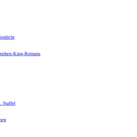
entlicht
 Stephen-King-Romans
 Staffel
nnen