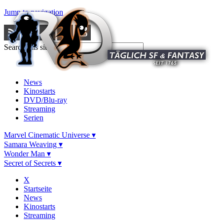
Jump to navigation
Search this site
News
Kinostarts
DVD/Blu-ray
Streaming
Serien
Marvel Cinematic Universe ▾
Samara Weaving ▾
Wonder Man ▾
Secret of Secrets ▾
X
Startseite
News
Kinostarts
Streaming