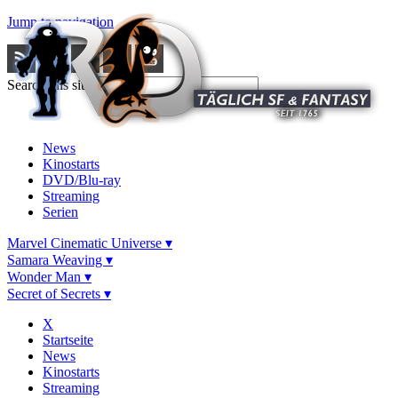
Jump to navigation
Search this site
News
Kinostarts
DVD/Blu-ray
Streaming
Serien
Marvel Cinematic Universe ▾
Samara Weaving ▾
Wonder Man ▾
Secret of Secrets ▾
X
Startseite
News
Kinostarts
Streaming