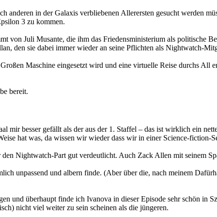
ch anderen in der Galaxis verbliebenen Allerersten gesucht werden müs
h Epsilon 3 zu kommen.
 von Juli Musante, die ihm das Friedensministerium als politische Berate
n, den sie dabei immer wieder an seine Pflichten als Nightwatch-Mitgl
 Großen Maschine eingesetzt wird und eine virtuelle Reise durchs All 
be bereit.
mir besser gefällt als der aus der 1. Staffel – das ist wirklich ein n
 hat was, da wissen wir wieder dass wir in einer Science-fiction-Ser
den Nightwatch-Part gut verdeutlicht. Auch Zack Allen mit seinem Sp
mlich unpassend und albern finde. (Aber über die, nach meinem Dafürh
en und überhaupt finde ich Ivanova in dieser Episode sehr schön in Sz
sch) nicht viel weiter zu sein scheinen als die jüngeren.