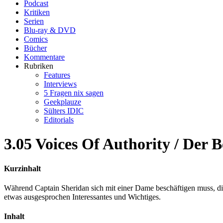
Podcast
Kritiken
Serien
Blu-ray & DVD
Comics
Bücher
Kommentare
Rubriken
Features
Interviews
5 Fragen nix sagen
Geekplauze
Sülters IDIC
Editorials
3.05 Voices Of Authority / Der 
Kurzinhalt
Während Captain Sheridan sich mit einer Dame beschäftigen muss, die 
etwas ausgesprochen Interessantes und Wichtiges.
Inhalt