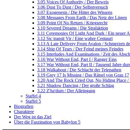
3.05 Voices Of Authority / Der Beweis
3.06 Dust To Dust / Der Selbstversuch
3.07 Exogenesis / Die Hüter des Wissens
3.08 Messages From Earth / Das Netz der Lügen
3.09 Point Of No Return / Kriegsrecht
3.10 Severed Dreams / Die Strafaktion
3.11 Ceremonies Of Light And Dark / Ein neuer 
3.12 Sic transit Vir / Eine wahre Centauri
3.13 A Late Delivery From Avalon / Schmerzen de
3.14 Ship Of Tears / Der Feind meines Feindes
3.15 Interludes And Examinations / Zeit des Absch
3.16 War Without End, Part I / Ranger Eins
3.17 War Without End, Part II / Tausend Jahre durc
3.18 Walkabout / Die Schlacht der Telepathen
3.19 Grey 17 Is Missing / Das Rätsel von Grau 17
3.20 And The Rock Cried Out, No Hiding Place / T
3.21 Shadow Dancing / Der große Schlag
3.22 Z'ha'dum / Der Alleingang
Staffel 4
Staffel 5
Biografien
Charaktere
Der Weg ist das Ziel
Über die Faszination von Babylon 5