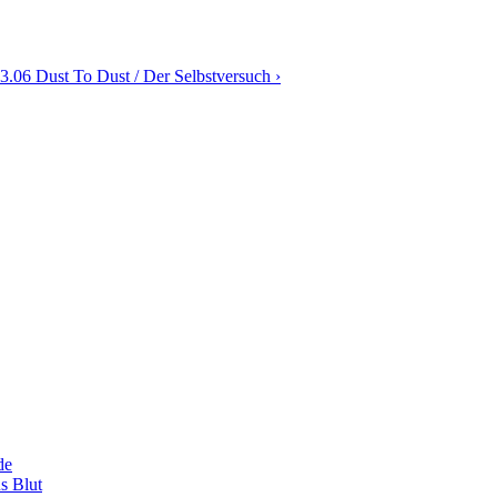
3.06 Dust To Dust / Der Selbstversuch ›
de
s Blut