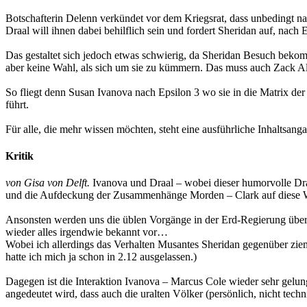
Botschafterin Delenn verkündet vor dem Kriegsrat, dass unbedingt na
Draal will ihnen dabei behilflich sein und fordert Sheridan auf, nac
Das gestaltet sich jedoch etwas schwierig, da Sheridan Besuch bekommt
aber keine Wahl, als sich um sie zu kümmern. Das muss auch Zack Alla
So fliegt denn Susan Ivanova nach Epsilon 3 wo sie in die Matrix der
führt.
Für alle, die mehr wissen möchten, steht eine ausführliche Inhaltsanga
Kritik
von Gisa von Delft.
Ivanova und Draal – wobei dieser humorvolle Draal 
und die Aufdeckung der Zusammenhänge Morden – Clark auf diese Weise
Ansonsten werden uns die üblen Vorgänge in der Erd-Regierung über 
wieder alles irgendwie bekannt vor…
Wobei ich allerdings das Verhalten Musantes Sheridan gegenüber zie
hatte ich mich ja schon in 2.12 ausgelassen.)
Dagegen ist die Interaktion Ivanova – Marcus Cole wieder sehr gelung
angedeutet wird, dass auch die uralten Völker (persönlich, nicht techni