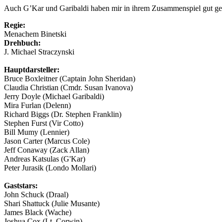
Auch G’Kar und Garibaldi haben mir in ihrem Zusammenspiel gut gefa
Regie:
Menachem Binetski
Drehbuch:
J. Michael Straczynski
Hauptdarsteller:
Bruce Boxleitner (Captain John Sheridan)
Claudia Christian (Cmdr. Susan Ivanova)
Jerry Doyle (Michael Garibaldi)
Mira Furlan (Delenn)
Richard Biggs (Dr. Stephen Franklin)
Stephen Furst (Vir Cotto)
Bill Mumy (Lennier)
Jason Carter (Marcus Cole)
Jeff Conaway (Zack Allan)
Andreas Katsulas (G'Kar)
Peter Jurasik (Londo Mollari)
Gaststars:
John Schuck (Draal)
Shari Shattuck (Julie Musante)
James Black (Wache)
Joshua Cox (Lt. Corwin)