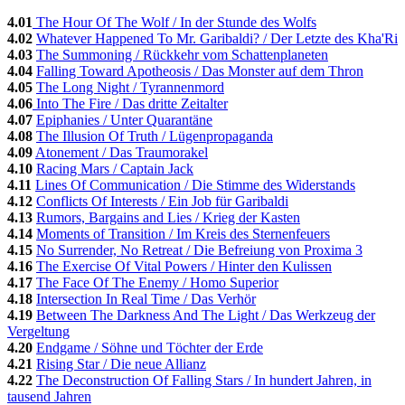
4.01
The Hour Of The Wolf / In der Stunde des Wolfs
4.02
Whatever Happened To Mr. Garibaldi? / Der Letzte des Kha'Ri
4.03
The Summoning / Rückkehr vom Schattenplaneten
4.04
Falling Toward Apotheosis / Das Monster auf dem Thron
4.05
The Long Night / Tyrannenmord
4.06
Into The Fire / Das dritte Zeitalter
4.07
Epiphanies / Unter Quarantäne
4.08
The Illusion Of Truth / Lügenpropaganda
4.09
Atonement / Das Traumorakel
4.10
Racing Mars / Captain Jack
4.11
Lines Of Communication / Die Stimme des Widerstands
4.12
Conflicts Of Interests / Ein Job für Garibaldi
4.13
Rumors, Bargains and Lies / Krieg der Kasten
4.14
Moments of Transition / Im Kreis des Sternenfeuers
4.15
No Surrender, No Retreat / Die Befreiung von Proxima 3
4.16
The Exercise Of Vital Powers / Hinter den Kulissen
4.17
The Face Of The Enemy / Homo Superior
4.18
Intersection In Real Time / Das Verhör
4.19
Between The Darkness And The Light / Das Werkzeug der
Vergeltung
4.20
Endgame / Söhne und Töchter der Erde
4.21
Rising Star / Die neue Allianz
4.22
The Deconstruction Of Falling Stars / In hundert Jahren, in
tausend Jahren