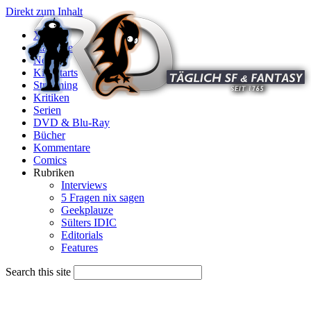
Direkt zum Inhalt
X
Startseite
News
Kinostarts
Streaming
Kritiken
Serien
DVD & Blu-Ray
Bücher
Kommentare
Comics
Rubriken
Interviews
5 Fragen nix sagen
Geekplauze
Sülters IDIC
Editorials
Features
Search this site