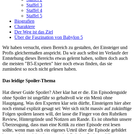
Staffel 3
Staffel 4
Staffel 5
Biografien
Charaktere
Der Weg ist das Ziel
Über die Faszination von Babylon 5
Wir haben versucht, einen Bereich zu gestalten, der Einsteiger und
Profis gleichermaßen anspricht. Da wir auch selbst im Verlaufe der
Entstehung dieses Bereichs etwas gelernt haben, sollten doch auch
die meisten "B5-Experten" hier noch etwas finden, das sie
zumindest so noch nicht gelesen haben.
Das leidige Spoiler-Thema
Hat dieser Guide Spoiler? Aber klar hat er die. Ein Episodenguide
ohne Spoiler ist ungefähr so gehaltvoll wie ein Menü ohne
Hauptgang. Was den Experten klar sein dürfte, Einsteigern hier aber
noch einmal explizit gesagt sei: Wer sich nicht massiv auf zukünftige
Folgen spoilern lassen will, der lasse die Finger von den Rubriken
Review, Hintergründe und Notizen am Rande. Es ist ohnehin unsere
Überzeugung, dass man eine Kritik zu einer Episode erst lesen
sollte, wenn man sich ein eigenes Urteil über die Episode gebildet