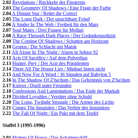
2.02
Revelations / Rückkehr der Finsternis
2.03
The Geometry Of Shadows / Eine Frage der Farbe
2.04
A Distant Star / Rettet die Cortez!
2.05
The Long Dark / Der unsichtbare Feind
2.06
A Spider In The Web / Freiheit für den Mars
2.07
Soul Mates / Drei Frauen für Mollari
2.08
A Race Through Dark Places / Der Gedankenpolizist
2.09
The Coming Of Shadows / Schatten am Horizont
2.10
Gropos / Die Schlacht um Matok
2.11
All Alone In The Night / Alarm in Sektor 92
2.12
Acts Of Sacrifice / Auf dem Pulverfass
2.13
Hunter, Prey / Der Arzt des Präsidenten
2.14
There All The Honor Lies / Minbari lügen nicht
2.15
And Now For A Word / 36 Stunden auf Babylon 5
2.16
In The Shadow Of Z'ha'dum / Das Geheimnis von Z'ha'dum
2.17
Knives / Duell unter Freunden
2.18
Confessions And Lamentations / Das Ende der Markab
2.19
Divided Loyalties / Verräter ohne Schuld
2.20
The Long, Twilight Struggle / Die Armee des Lichts
2.21
Comes The Inquisitor / Das Verhör des Inquisitors
2.22
The Fall Of Night / Ein Pakt mit dem Teufel
Staffel 3 (1995-1996)
3.01
Matters Of Honor / Das Schattenschiff