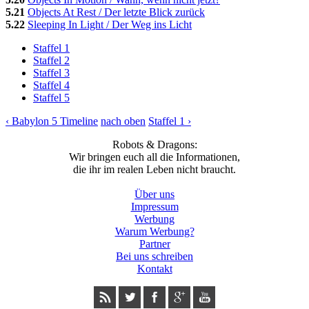
5.21
Objects At Rest / Der letzte Blick zurück
5.22
Sleeping In Light / Der Weg ins Licht
Staffel 1
Staffel 2
Staffel 3
Staffel 4
Staffel 5
‹ Babylon 5 Timeline
nach oben
Staffel 1 ›
Robots & Dragons:
Wir bringen euch all die Informationen,
die ihr im realen Leben nicht braucht.
Über uns
Impressum
Werbung
Warum Werbung?
Partner
Bei uns schreiben
Kontakt