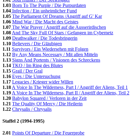
1.03
Born To The Purple / Die Purpurdaten
1.04
Infection / Ein unheimlicher Fund
1.05
The Parliament Of Dreams /Angriff auf G' Kar
1.06
Mind War / Die Macht des Geistes
1.07
The War Prayer / Angriff auf die Ausserirdischen
1.08
And The Sky Full Of Stars / Gefangen im Cybernetz
1.09
Deathwalker / Die Todesbringerin
1.10
Believers / Die Gläubigen
1.11
Survivors / Ein Wiedersehen mit Folgen
1.12
By Any Means Necessary / Mit allen Mitteln
1.13
Signs And Portents / Visionen des Schreckens
1.14
TKO / Im Ring des Blutes
1.15
Grail / Der Gral
1.16
Eyes / Die Untersuchung
1.17
Legacies / Krieger wider Willen
1.18
A Voice In The Wilderness, Part I / Angriff der Aliens, Teil 1
1.19
A Voice In The Wilderness, Part II / Angriff der Aliens, Teil 2
1.20
Babylon Squared / Verloren in der Zeit
1.21
The Quality Of Mercy / Die Heilerin
1.22
Chrysalis / Chrysalis
Staffel 2 (1994-1995)
2.01
Points Of Departure / Die Feuerprobe