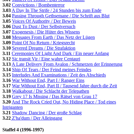
3.02
Convictions / Bombenterror
3.03
A Day In The Strife / 24 Stunden bis zum Ende
3.04
Passing Through Gethsemane / Die Schrift aus Blut
3.05
Voices Of Authority / Der Beweis
3.06
Dust To Dust / Der Selbstversuch
3.07
Exogenesis / Die Hüter des Wissens
3.08
Messages From Earth / Das Netz der Lügen
3.09
Point Of No Return / Kriegsrecht
3.10
Severed Dreams / Die Strafaktion
3.11
Ceremonies Of Light And Dark / Ein neuer Anfang
3.12
Sic transit Vir / Eine wahre Centauri
3.13
A Late Delivery From Avalon / Schmerzen der Erinnerung
3.14
Ship Of Tears / Der Feind meines Feindes
3.15
Interludes And Examinations / Zeit des Abschieds
3.16
War Without End, Part I / Ranger Eins
3.17
War Without End, Part II / Tausend Jahre durch die Zeit
3.18
Walkabout / Die Schlacht der Telepathen
3.19
Grey 17 Is Missing / Das Rätsel von Grau 17
3.20
And The Rock Cried Out, No Hiding Place / Tod eines
Intriganten
3.21
Shadow Dancing / Der große Schlag
3.22
Z'ha'dum / Der Alleingang
Staffel 4 (1996-1997)