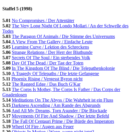
Staffel 5 (1998)
5.01
No Compromises / Der Attentäter
5.02
The Very Long Night Of Londo Mollari / An der Schwelle des
Todes
5.03
The Paragon Of Animals / Die Stimme des Universums
5.04
A View From The Gallery / Einfache Leute
5.05
Learning Curve / Lektion des Schreckens
5.06
Strange Relations / Der Herr der Bluthunde
5.07
Secrets Of The Soul / Ein sterbendes Volk
5.08
Day Of The Dead / Der Tag der Toten
5.09
In The Kingdom Of The Blind / Die Telepathenkolonie
5.10
A Tragedy Of Telepaths / Die letzte Gefangene
5.11
Phoenix Rising / Vergesst Byron nicht
5.12
The Ragged Edge / Das Buch G'Kar
5.13
The Corps Is Mother, The Corps Is Father / Das Corps der
Gnadenlosen
5.14
Meditations On The Abyss / Die Wahrheit ist ein Fluss
5.15
Darkness Ascending / Am Rande des Abgrunds
5.16
And All My Dreams, Torn Asunder / Die Blockade
5.17
Movements Of Fire And Shadow / Der letzte Befehl
5.18
The Fall Of Centauri Prime / Die Bürde des Imperators
5.19
Wheel Of Fire / Augen aus Feuer
5.20
Objects In Motion / Wann, wenn nicht jetzt?